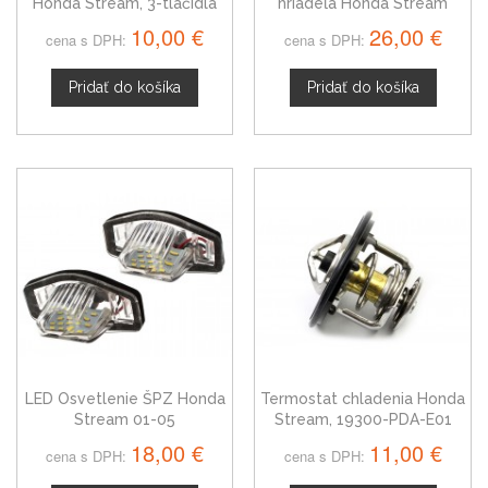
Honda Stream, 3-tlačidla
hriadeľa Honda Stream
37500PNB003
10,00 €
26,00 €
cena s DPH:
cena s DPH:
Pridať do košíka
Pridať do košíka
LED Osvetlenie ŠPZ Honda
Termostat chladenia Honda
Stream 01-05
Stream, 19300-PDA-E01
18,00 €
11,00 €
cena s DPH:
cena s DPH: