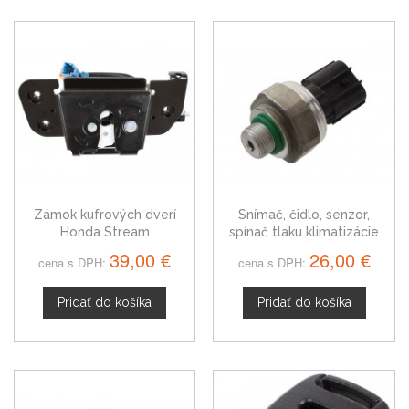
Zámok kufrových dverí
Snímač, čidlo, senzor,
Honda Stream
spínač tlaku klimatizácie
Honda Stream od 2003,
39,00 €
26,00 €
cena s DPH:
cena s DPH:
4990007691
Pridať do košíka
Pridať do košíka