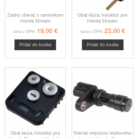
Zadný stierač s ramienkom
Obal kľúča, holokľúč pre
Honda Stream
Honda Stream,
šesťtlačítkový 01-06
19,00 €
23,00 €
cena s DPH:
cena s DPH:
Pridať do košíka
Pridať do košíka
Obal kľúča, holokľúč pre
Snímač impulzov kľukového