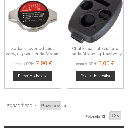
Zátka, uzáver chladiča
Obal kľúča, holokľúč pre
vody, 0,9 bar Honda Stream
Honda Stream, 4-tlačítkový
7,90 €
8,00 €
cena s DPH:
cena s DPH:
Pridať do košíka
Pridať do košíka
ZORADIŤ PODĽA
Položiek: 12