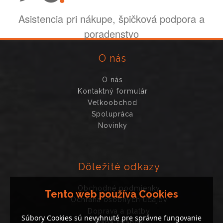
Asistencia pri nákupe, špičková podpora a
poradenstvo
O nás
O nás
Kontaktný formulár
Veľkoobchod
Spolupráca
Novinky
Dôležité odkazy
Obchodné podmienky
Tento web používa Cookies
Ochrana osobných údajov
Doprava a platby
Súbory Cookies sú nevyhnuté pre správne fungovanie
Mapa stránok