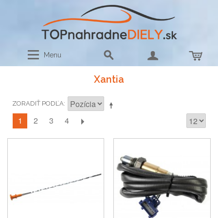
Menu
Xantia
ZORADIŤ PODĽA
1
2
3
4