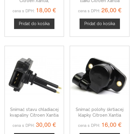
Citroen Xantia,
tlaku Citroen Xantia
dvojtlačítkový
60811534
18,00 €
26,00 €
cena s DPH:
cena s DPH:
Pridať do košíka
Pridať do košíka
Snímač stavu chladiacej
Snímač polohy škrtiacej
kvapaliny Citroen Xantia
klapky Citroen Xantia
1306F0
19201H
30,00 €
16,00 €
cena s DPH:
cena s DPH: