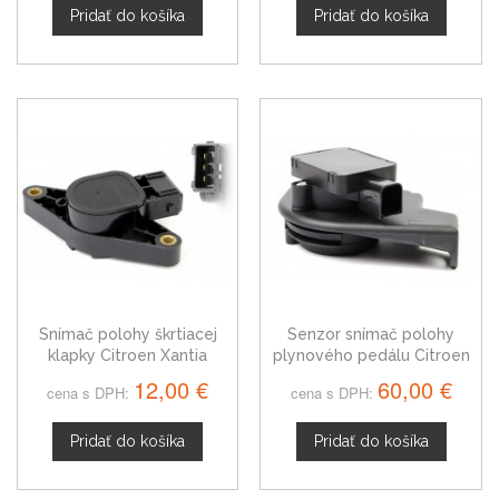
Pridať do košíka
Pridať do košíka
Snímač polohy škrtiacej
Senzor snímač polohy
klapky Citroen Xantia
plynového pedálu Citroen
95658554
Xantia
12,00 €
60,00 €
cena s DPH:
cena s DPH:
Pridať do košíka
Pridať do košíka