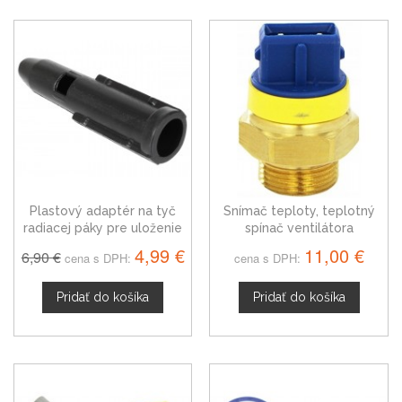
Plastový adaptér na tyč
Snímač teploty, teplotný
radiacej páky pre uloženie
spínač ventilátora
hlavice, Citroen Xantia
chladenia Citroen Xantia
4,99 €
11,00 €
6,90 €
cena s DPH:
cena s DPH:
1264.26
Pridať do košíka
Pridať do košíka