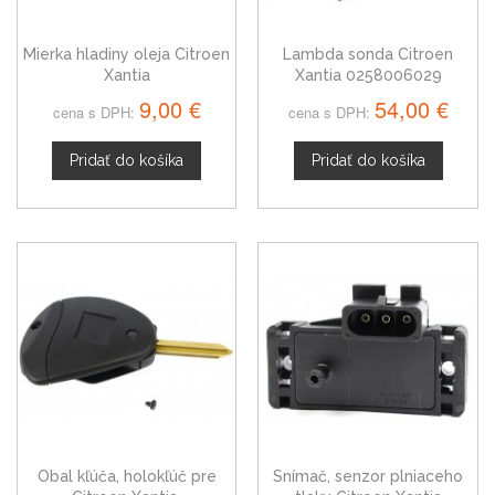
Mierka hladiny oleja Citroen
Lambda sonda Citroen
Xantia
Xantia 0258006029
9,00 €
54,00 €
cena s DPH:
cena s DPH:
Pridať do košíka
Pridať do košíka
Obal kľúča, holokľúč pre
Snímač, senzor plniaceho