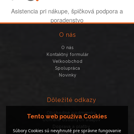
Asistencia pri nákupe, špičková podpora a
poradenstvo
O nás
O nás
Kontaktný formulár
Veľkoobchod
Spolupráca
Novinky
Dôležité odkazy
Obchodné podmienky
Tento web používa Cookies
Ochrana osobných údajov
Doprava a platby
Súbory Cookies sú nevyhnuté pre správne fungovanie
Mapa stránok