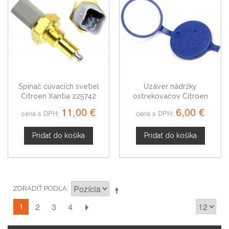
Spínač cúvacích svetiel
Uzáver nádržky
Citroen Xantia 225742
ostrekovačov Citroen
Xantia 643232
11,00 €
6,00 €
cena s DPH:
cena s DPH:
Pridať do košíka
Pridať do košíka
ZORADIŤ PODĽA
1
2
3
4