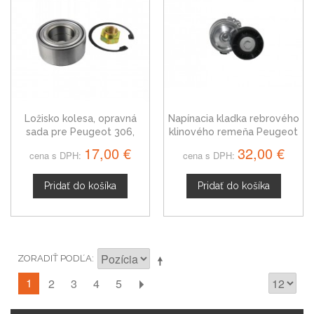
Ložisko kolesa, opravná
Napínacia kladka rebrového
sada pre Peugeot 306,
klinového remeňa Peugeot
335032
306, 575155
17,00 €
32,00 €
cena s DPH:
cena s DPH:
Pridať do košíka
Pridať do košíka
ZORADIŤ PODĽA
1
2
3
4
5