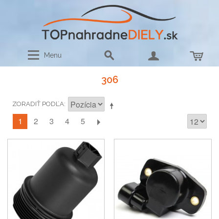
Menu
306
ZORADIŤ PODĽA
1
2
3
4
5