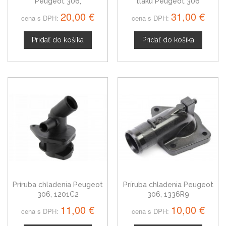
Peugeot 306,
tlaku Peugeot 306
dvojtlačítkový, čierny
9639418880
20,00 €
31,00 €
cena s DPH:
cena s DPH:
Pridať do košíka
Pridať do košíka
Príruba chladenia Peugeot
Príruba chladenia Peugeot
306, 1201C2
306, 1336R9
11,00 €
10,00 €
cena s DPH:
cena s DPH: