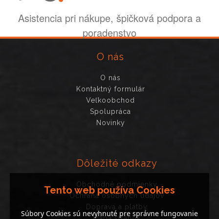
Asistencia pri nákupe, špičková podpora a
poradenstvo
O nás
O nás
Kontaktný formulár
Veľkoobchod
Spolupráca
Novinky
Dôležité odkazy
Obchodné podmienky
Tento web používa Cookies
Ochrana osobných údajov
Doprava a platby
Súbory Cookies sú nevyhnuté pre správne fungovanie
Mapa stránok