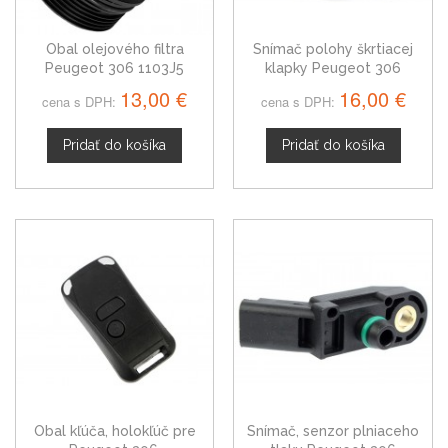
Obal olejového filtra
Snímač polohy škrtiacej
Peugeot 306 1103J5
klapky Peugeot 306
19201H
13,00 €
16,00 €
cena s DPH:
cena s DPH:
Pridať do košíka
Pridať do košíka
Obal kľúča, holokľúč pre
Snímač, senzor plniaceho