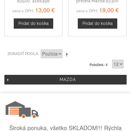
B2500, 4188498
predná Mazda B2300
B2500 B2600 B3000 B4000
13,00 €
19,00 €
cena s DPH:
cena s DPH:
01-10
Pridať do košíka
Pridať do košíka
ZORADIŤ PODĽA
Položiek: 4
MAZDA
Široká ponuka, všetko SKLADOM!!! Rýchla