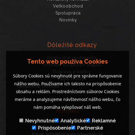
Veľkoobchod
Spolupráca
Novinky
Dôležité odkazy
Obchodné podmienky
Tento web používa Cookies
Ochrana osobných údajov
Doprava a platby
Súbory Cookies sú nevyhnuté pre správne fungovanie
Mapa stránok
nášho webu. Používame ich takisto na prispôsobenie
Nastavenia Cookies
obsahu a reklám. Prostredníctvom súborov Cookies
meráme a analyzujeme návštevnosť nášho webu, čo
nám pomáha vylepšovať náš web.
Kontakt
Nevyhnutné
Analytické
Reklamné
Neváhajte nás kontaktovať, ak potrebujete poradiť..
Prispôsobenie
Partnerské
Email :info@topnahradnediely.sk