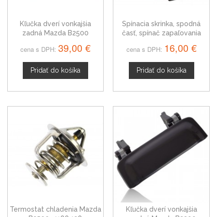
Kľučka dverí vonkajšia
Spínacia skrinka, spodná
zadná Mazda B2500
časť, spínač zapaľovania
Mazda B2500, B2200
39,00 €
16,00 €
cena s DPH:
cena s DPH:
Pridať do košíka
Pridať do košíka
Termostat chladenia Mazda
Kľučka dverí vonkajšia