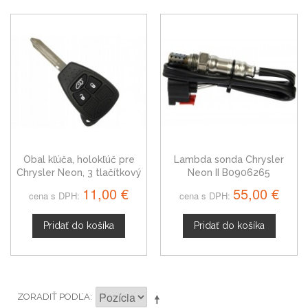
Obal kľúča, holokľúč pre
Lambda sonda Chrysler
Chrysler Neon, 3 tlačítkový
Neon II B0906265
11,00 €
55,00 €
cena s DPH:
cena s DPH:
Pridať do košíka
Pridať do košíka
ZORADIŤ PODĽA