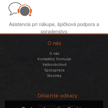
Asistencia pri nákupe, špičková podpora a
poradenstvo
O nás
O nás
Kontaktný formulár
Veľkoobchod
Spolupráca
Novinky
Dôležité odkazy
Obchodné podmienky