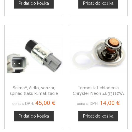
Pridať do košíka
Pridať do košíka
Snímač, čidlo, senzor,
Termostat chladenia
spínač tlaku klimatizácie
Chrysler Neon 4693117AA
Chrysler Neon II, 5016417AA
45,00 €
14,00 €
cena s DPH:
cena s DPH:
Pridať do košíka
Pridať do košíka