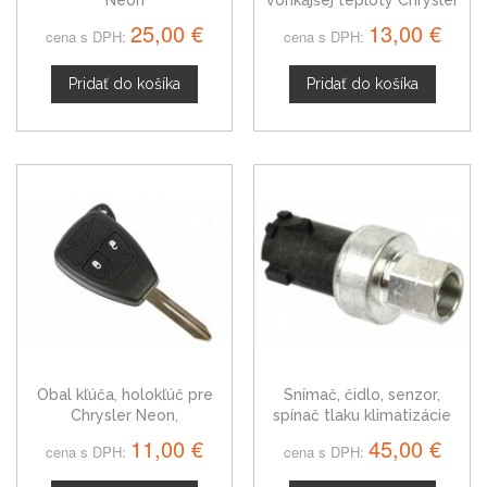
Neon II
25,00 €
13,00 €
cena s DPH:
cena s DPH:
Pridať do košíka
Pridať do košíka
Obal kľúča, holokľúč pre
Snímač, čidlo, senzor,
Chrysler Neon,
spínač tlaku klimatizácie
dvojtlačítkový
Chrysler Neon 731902 2M
11,00 €
45,00 €
cena s DPH:
cena s DPH: