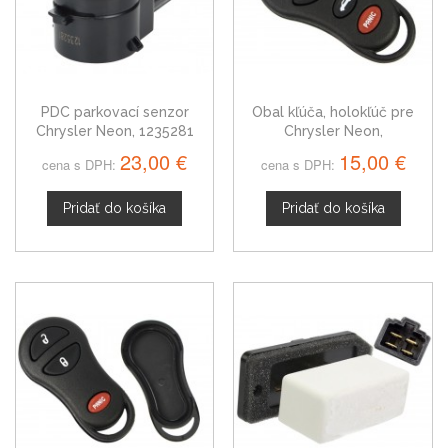
PDC parkovací senzor
Obal kľúča, holokľúč pre
Chrysler Neon, 1235281
Chrysler Neon,
štvortlačítkový
23,00 €
15,00 €
cena s DPH:
cena s DPH:
Pridať do košíka
Pridať do košíka