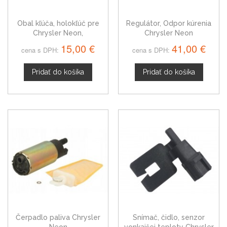
Obal kľúča, holokľúč pre
Regulátor, Odpor kúrenia
Chrysler Neon,
Chrysler Neon
trojtlačítkový
15,00 €
41,00 €
cena s DPH:
cena s DPH:
Pridať do košíka
Pridať do košíka
Čerpadlo paliva Chrysler
Snímač, čidlo, senzor
Neon
vonkajšej teploty Chrysler