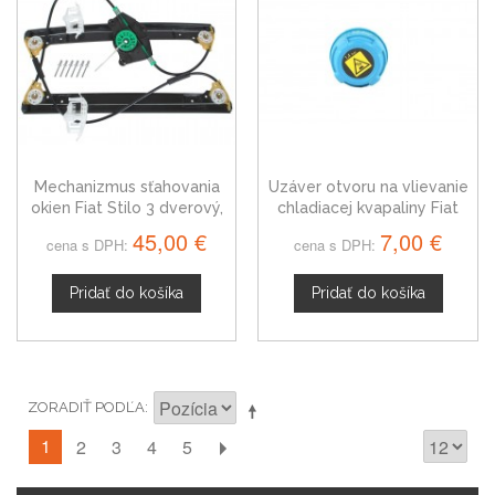
Mechanizmus sťahovania
Uzáver otvoru na vlievanie
okien Fiat Stilo 3 dverový,
chladiacej kvapaliny Fiat
predný, pravý
Stilo
45,00 €
7,00 €
cena s DPH:
cena s DPH:
Pridať do košíka
Pridať do košíka
ZORADIŤ PODĽA
1
2
3
4
5