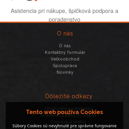
Asistencia pri nákupe, špičková podpora a
poradenstvo
O nás
O nás
Kontaktný formulár
Veľkoobchod
Spolupráca
Novinky
Dôležité odkazy
Obchodné podmienky
Tento web používa Cookies
Ochrana osobných údajov
Doprava a platby
Súbory Cookies sú nevyhnuté pre správne fungovanie
Mapa stránok