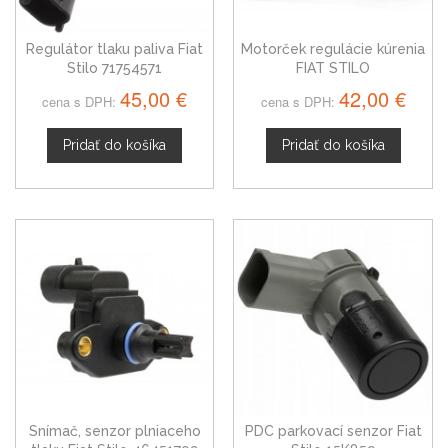
Regulátor tlaku paliva Fiat
Motorček regulácie kúrenia
Stilo 71754571
FIAT STILO
45,00 €
42,00 €
cena s DPH:
cena s DPH:
Pridať do košíka
Pridať do košíka
Snímač, senzor plniaceho
PDC parkovací senzor Fiat