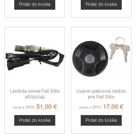
Pridať do košíka
Pridať do košíka
Lambda sonda Fiat Stilo
Uzáver palivovej nádrže
46750245
pre Fiat Stilo
51,00 €
17,00 €
cena s DPH:
cena s DPH:
Pridať do košíka
Pridať do košíka