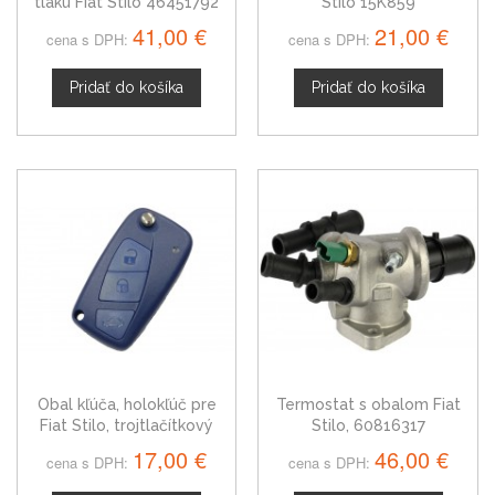
tlaku Fiat Stilo 46451792
Stilo 15K859
41,00 €
21,00 €
cena s DPH:
cena s DPH:
Pridať do košíka
Pridať do košíka
Obal kľúča, holokľúč pre
Termostat s obalom Fiat
Fiat Stilo, trojtlačítkový
Stilo, 60816317
17,00 €
46,00 €
cena s DPH:
cena s DPH: