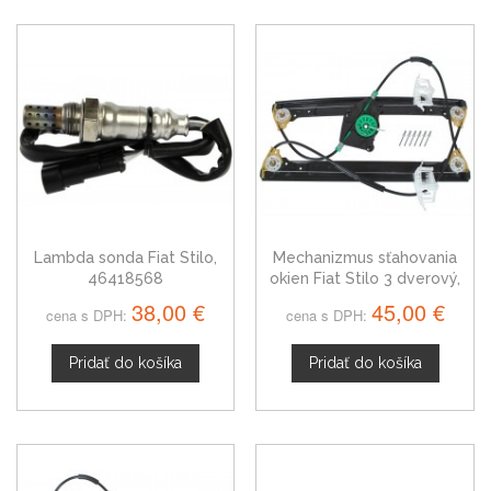
Lambda sonda Fiat Stilo,
Mechanizmus sťahovania
46418568
okien Fiat Stilo 3 dverový,
predný, ľavý
38,00 €
45,00 €
cena s DPH:
cena s DPH:
Pridať do košíka
Pridať do košíka