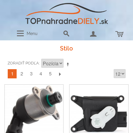
Menu
Stilo
ZORADIŤ PODĽA
1
2
3
4
5