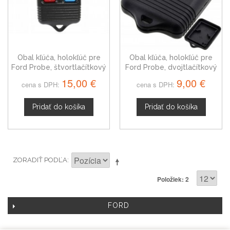
Obal kľúča, holokľúč pre
Obal kľúča, holokľúč pre
Ford Probe, štvortlačítkový
Ford Probe, dvojtlačítkový
bez planžety
bez planžety
15,00 €
9,00 €
cena s DPH:
cena s DPH:
Pridať do košíka
Pridať do košíka
ZORADIŤ PODĽA
Položiek: 2
FORD