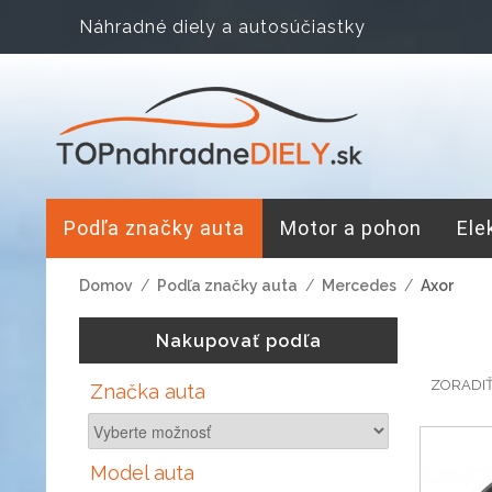
Náhradné diely a autosúčiastky
Podľa značky auta
Motor a pohon
Ele
Domov
/
Podľa značky auta
/
Mercedes
/
Axor
Nakupovať podľa
ZORADI
Značka auta
Model auta