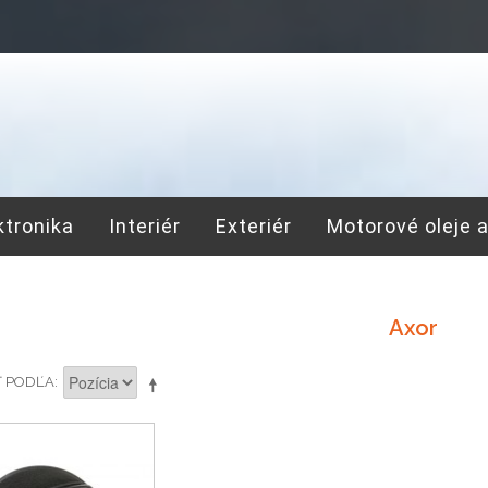
ktronika
Interiér
Exteriér
Motorové oleje 
Axor
Ť PODĽA