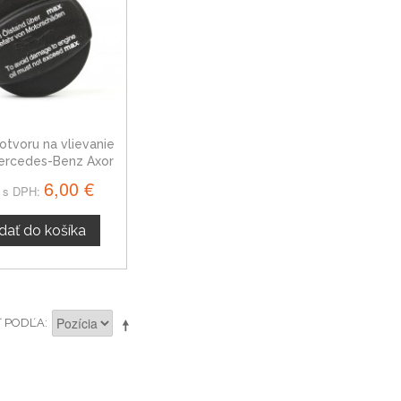
otvoru na vlievanie
Mercedes-Benz Axor
05080172AA
6,00 €
 s DPH:
idať do košíka
Ť PODĽA