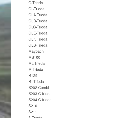
G-Trieda
GL-Trieda
GLA Trieda
GLB-Trieda
GLC-Trieda
GLE-Trieda
GLK Trieda
GLS-Trieda
Maybach
MB100
ML-Trieda
M-Trieda
R129
R- Trieda
S202 Combi
S203 C-trieda
S204 C-trieda
S210
S211
S-Trieda