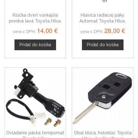
Kľučka dverí vonkajšia
Hlavica radiacej páky
predná ľavá Toyota Hilux,
Automat Toyota Hilux,
chrom, Pickup
čierna + chróm
14,00 €
28,00 €
cena s DPH:
cena s DPH:
Pridať do košíka
Pridať do košíka
Ovládanie páčka tempomat
Obal kľúča, holokľúč Toyota