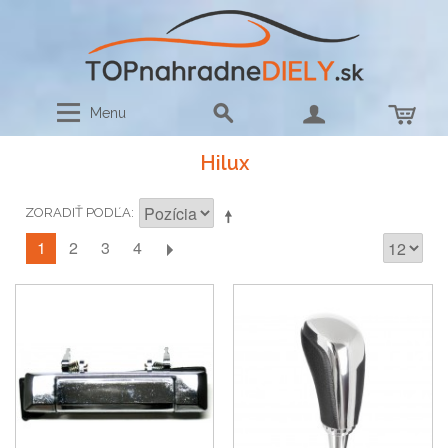
Menu
Hilux
ZORADIŤ PODĽA
1
2
3
4