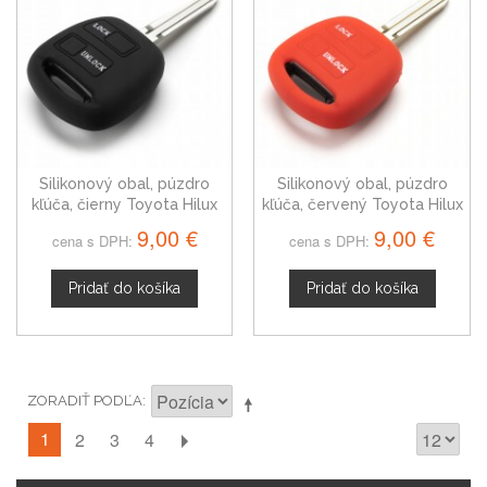
Silikonový obal, púzdro
Silikonový obal, púzdro
kľúča, čierny Toyota Hilux
kľúča, červený Toyota Hilux
9,00 €
9,00 €
cena s DPH:
cena s DPH:
Pridať do košíka
Pridať do košíka
ZORADIŤ PODĽA
1
2
3
4