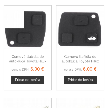
Gumové tlačidla do
Gumové tlačidla do
autokľúča Toyota Hilux
autokľúča Toyota Hilux
dvojtlačítkové
trojtlačítkové
6,00 €
6,00 €
cena s DPH:
cena s DPH:
Pridať do košíka
Pridať do košíka