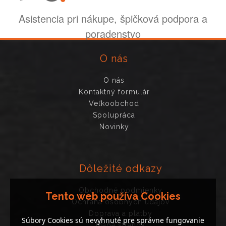
Asistencia pri nákupe, špičková podpora a
poradenstvo
O nás
O nás
Kontaktný formulár
Veľkoobchod
Spolupráca
Novinky
Dôležité odkazy
Obchodné podmienky
Tento web používa Cookies
Ochrana osobných údajov
Doprava a platby
Súbory Cookies sú nevyhnuté pre správne fungovanie
Mapa stránok