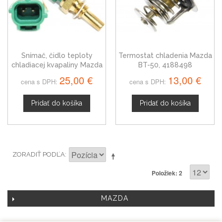
Snímač, čidlo teploty
Termostat chladenia Mazda
chladiacej kvapaliny Mazda
BT-50, 4188498
BT-50, 3405645
25,00 €
13,00 €
cena s DPH:
cena s DPH:
Pridať do košíka
Pridať do košíka
ZORADIŤ PODĽA
Položiek: 2
MAZDA