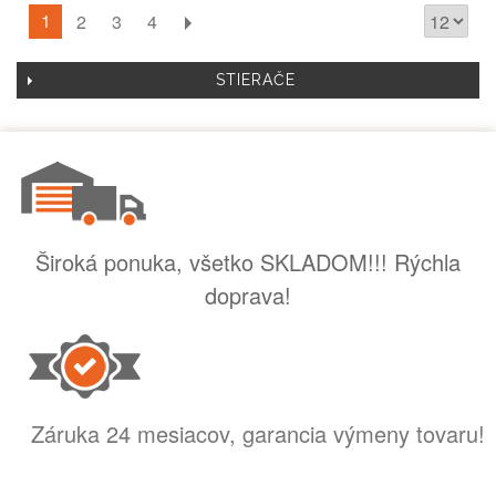
1
2
3
4
STIERAČE
Široká ponuka, všetko SKLADOM!!! Rýchla
doprava!
Záruka 24 mesiacov, garancia výmeny tovaru!