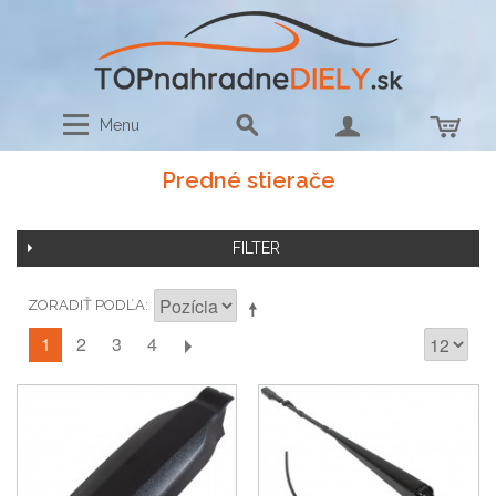
Menu
Predné stierače
FILTER
ZORADIŤ PODĽA
1
2
3
4