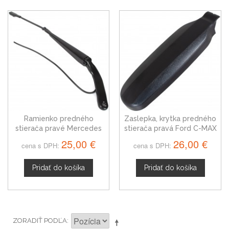
Ramienko predného
Zaslepka, krytka predného
stierača pravé Mercedes
stierača pravá Ford C-MAX
Sprinter A0018205844
03-11
25,00 €
26,00 €
cena s DPH:
cena s DPH:
Pridať do košíka
Pridať do košíka
ZORADIŤ PODĽA