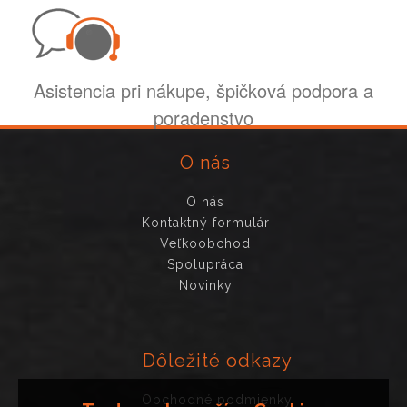
Asistencia pri nákupe, špičková podpora a
poradenstvo
O nás
O nás
Kontaktný formulár
Veľkoobchod
Spolupráca
Novinky
Dôležité odkazy
Obchodné podmienky