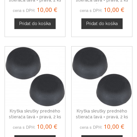
VW
Škoda
10,00 €
10,00 €
cena s DPH:
cena s DPH:
Pridať do košíka
Pridať do košíka
Krytka skrutky predného
Krytka skrutky predného
stierača ľavá = pravá, 2 ks
stierača ľavá = pravá, 2 ks
Seat
Audi
10,00 €
10,00 €
cena s DPH:
cena s DPH: