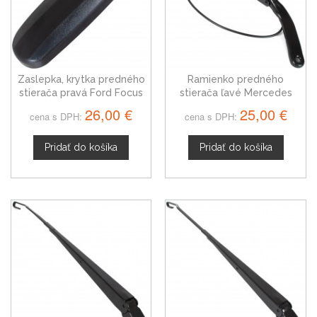
Zaslepka, krytka predného
Ramienko predného
stierača pravá Ford Focus
stierača ľavé Mercedes
C-MAX 03-07
Sprinter A0018205944
26,00 €
25,00 €
cena s DPH:
cena s DPH:
Pridať do košíka
Pridať do košíka