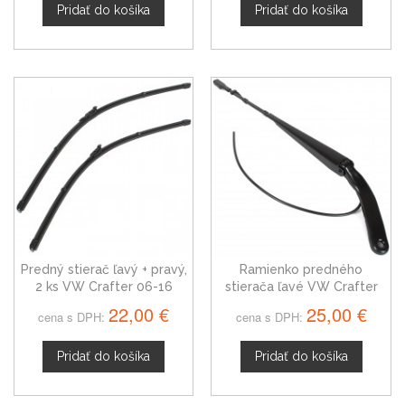
Pridať do košíka
Pridať do košíka
Predný stierač ľavý + pravý,
Ramienko predného
2 ks VW Crafter 06-16
stierača ľavé VW Crafter
A0018205944
22,00 €
25,00 €
cena s DPH:
cena s DPH:
Pridať do košíka
Pridať do košíka