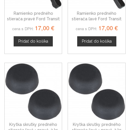
Ramienko predného
Ramienko predného
stierača pravé Ford Transit
stierača ľavé Ford Transit
4041916
4041918
17,00 €
17,00 €
cena s DPH:
cena s DPH:
Pridať do košíka
Pridať do košíka
Krytka skrutky predného
Krytka skrutky predného
stierača ľavá = pravá, 2 ks
stierača ľavá = pravá, 2 ks