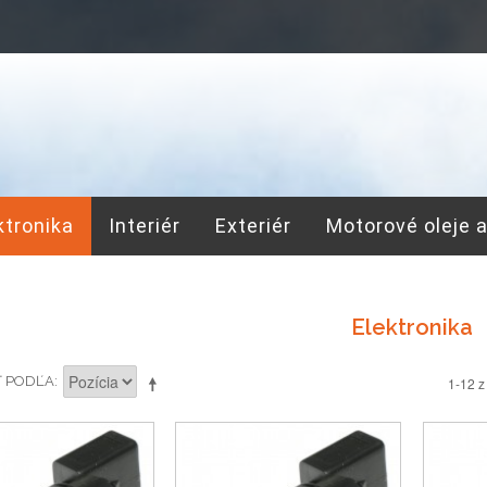
ktronika
Interiér
Exteriér
Motorové oleje 
Elektronika
Ť PODĽA
1-12 z