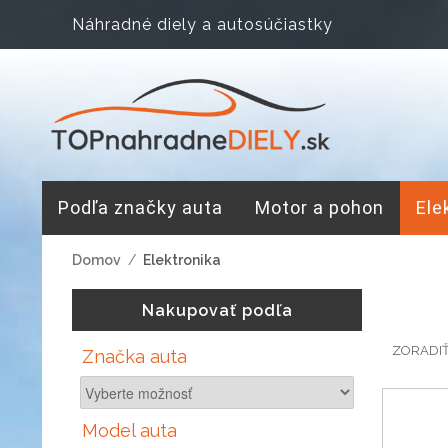
Náhradné diely a autosúčiastky
Podľa značky auta
Motor a pohon
Ele
Domov
/
Elektronika
Nakupovať podľa
ZORADI
Značka auta
Model auta