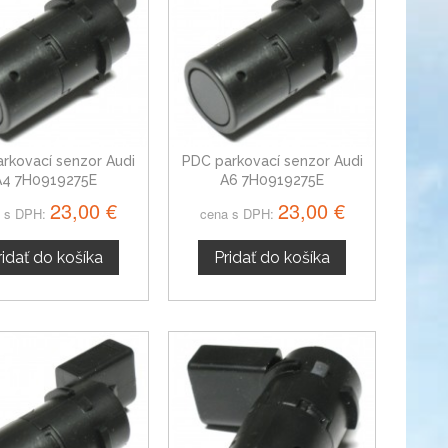
rkovací senzor Audi
PDC parkovací senzor Audi
A4 7H0919275E
A6 7H0919275E
23,00 €
23,00 €
 s DPH:
cena s DPH:
ridať do košíka
Pridať do košíka