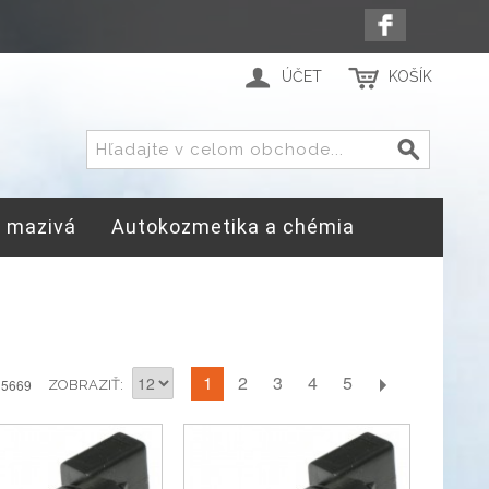
ÚČET
KOŠÍK
a mazivá
Autokozmetika a chémia
1
2
3
4
5
 5669
ZOBRAZIŤ