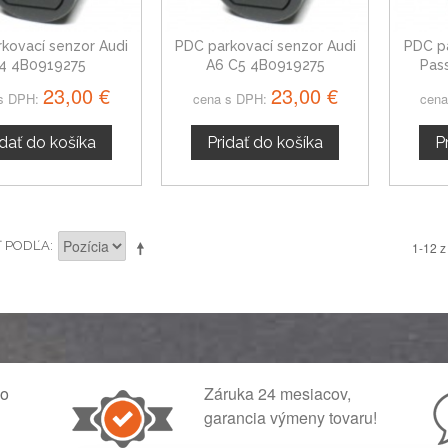
kovací senzor Audi
PDC parkovací senzor Audi
PDC p
4 4B0919275
A6 C5 4B0919275
Pas
23,00 €
23,00 €
s DPH:
cena s DPH:
cena
idať do košíka
Pridať do košíka
P
Ť PODĽA
1-12 z
ko
Záruka 24 mesiacov,
garancia výmeny tovaru!