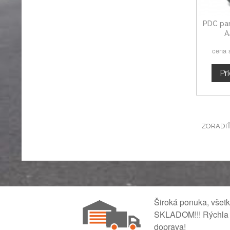
PDC par
A
cena 
Pr
ZORADI
Široká ponuka, všet
SKLADOM!!! Rýchla
doprava!