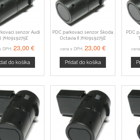
kovací senzor Audi
PDC parkovací senzor Škoda
PDC p
8 7H0919275E
Octavia II 7H0919275E
23,00 €
23,00 €
s DPH:
cena s DPH:
cena
idať do košíka
Pridať do košíka
P