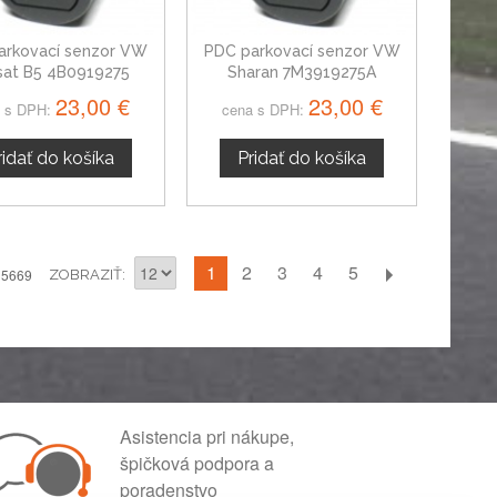
arkovací senzor VW
PDC parkovací senzor VW
sat B5 4B0919275
Sharan 7M3919275A
23,00 €
23,00 €
 s DPH:
cena s DPH:
ridať do košíka
Pridať do košíka
1
2
3
4
5
 5669
ZOBRAZIŤ
Asistencia pri nákupe,
špičková podpora a
poradenstvo