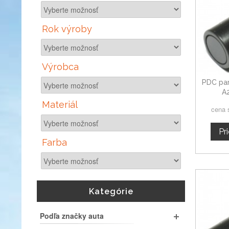
Rok výroby
Výrobca
PDC par
A
Materiál
cena 
Pr
Farba
Kategórie
Podľa značky auta