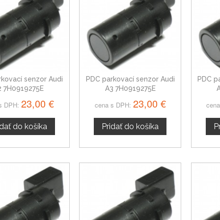
kovací senzor Audi
PDC parkovací senzor Audi
PDC pa
2 7H0919275E
A3 7H0919275E
23,00 €
23,00 €
s DPH:
cena s DPH:
cena
idať do košíka
Pridať do košíka
P