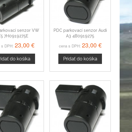
arkovací senzor VW
PDC parkovací senzor Audi
T5 7H0919275E
A3 4B0919275
23,00 €
23,00 €
 s DPH:
cena s DPH:
ridať do košíka
Pridať do košíka