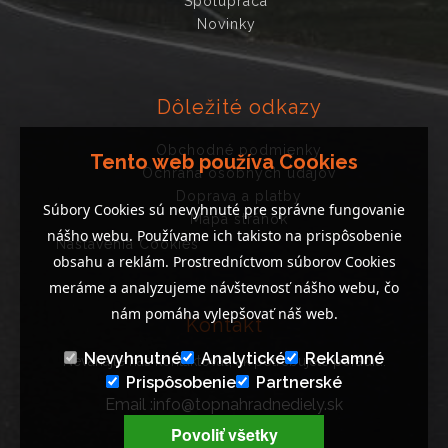
Spolupráca
Novinky
Dôležité odkazy
Obchodné podmienky
Tento web používa Cookies
Ochrana osobných údajov
Doprava a platby
Súbory Cookies sú nevyhnuté pre správne fungovanie
Mapa stránok
nášho webu. Používame ich takisto na prispôsobenie
Nastavenia Cookies
obsahu a reklám. Prostredníctvom súborov Cookies
meráme a analyzujeme návštevnosť nášho webu, čo
nám pomáha vylepšovať náš web.
Kontakt
Nevyhnutné
Analytické
Reklamné
Neváhajte nás kontaktovať, ak potrebujete poradiť..
Prispôsobenie
Partnerské
Email :info@topnahradnediely.sk
Tel : +421 919 278 288
Povoliť všetky