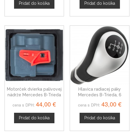
Pridať do košíka
Pridať do košíka
Motorček dvierka palivovej
Hlavica radiacej páky
nádrže Mercedes B-Trieda
Mercedes B-Trieda, 6
A0008207703
stupňová A2463641510
44,00 €
43,00 €
cena s DPH:
cena s DPH:
Pridať do košíka
Pridať do košíka