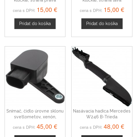
Mercedes W245 B-Trieda
Mercedes W245 B-Trieda
15,00 €
15,00 €
cena s DPH:
cena s DPH:
08-11
08-11
Pridať do košíka
Pridať do košíka
Snímač, čidlo úrovne sklonu
Nasávacia hadica Mercedes
svetlometov, xenón,
W246 B-Trieda
Mercedes B-Trieda
2700900382
45,00 €
48,00 €
cena s DPH:
cena s DPH:
37146860843