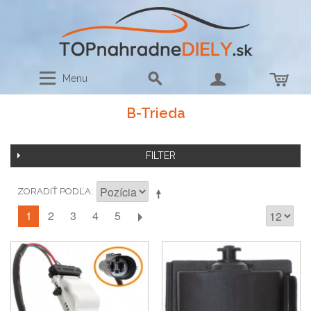
Menu
B-Trieda
FILTER
ZORADIŤ PODĽA
1
2
3
4
5