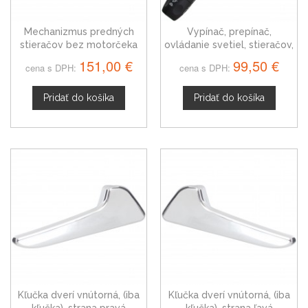
Mechanizmus predných
Vypínač, prepínač,
stieračov bez motorčeka
ovládanie svetiel, stieračov,
Mercedes B-Trieda, 11-18
páčky smerovky stierače
151,00 €
99,50 €
cena s DPH:
cena s DPH:
Mercedes B-Trieda 05-11
Pridať do košíka
Pridať do košíka
Kľučka dverí vnútorná, (iba
Kľučka dverí vnútorná, (iba
kľučka), strana pravá
kľučka), strana ľavá