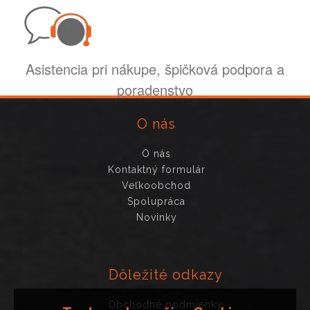
Asistencia pri nákupe, špičková podpora a
poradenstvo
O nás
O nás
Kontaktný formulár
Veľkoobchod
Spolupráca
Novinky
Dôležité odkazy
Obchodné podmienky