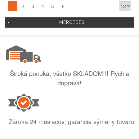
1
2
3
4
5
MERCEDES
Široká ponuka, všetko SKLADOM!!! Rýchla
doprava!
Záruka 24 mesiacov, garancia výmeny tovaru!