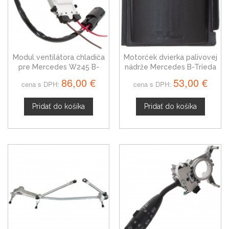
Modul ventilátora chladiča
Motorček dvierka palivovej
pre Mercedes W245 B-
nádrže Mercedes B-Trieda
Trieda 05-11 3-piny
A0008204409
86,00 €
53,00 €
cena s DPH:
cena s DPH:
Pridať do košíka
Pridať do košíka