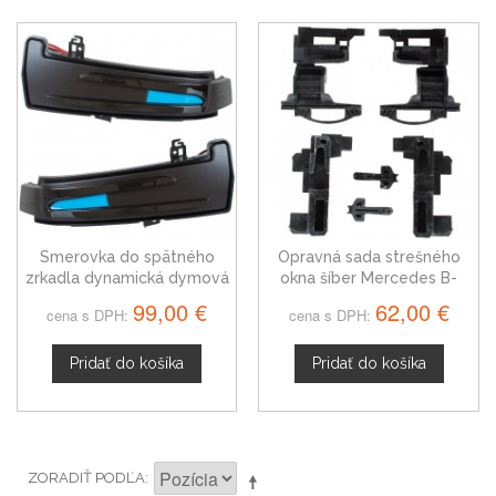
Smerovka do spätného
Opravná sada strešného
zrkadla dynamická dymová
okna šíber Mercedes B-
LED ľavá + pravá Mercedes
Trieda 05-11
99,00 €
62,00 €
cena s DPH:
cena s DPH:
B-Trieda 11-19
Pridať do košíka
Pridať do košíka
ZORADIŤ PODĽA