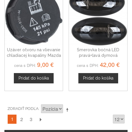
Uzáver otvoru na vlievanie
Smerovka bočná LED
chladiacej kvapaliny Mazda
pravá+ľavá dymová
5 1301104
dynamická Mazda 5 I 05-10
9,00 €
42,00 €
cena s DPH:
cena s DPH:
Pridať do košíka
Pridať do košíka
ZORADIŤ PODĽA
1
2
3