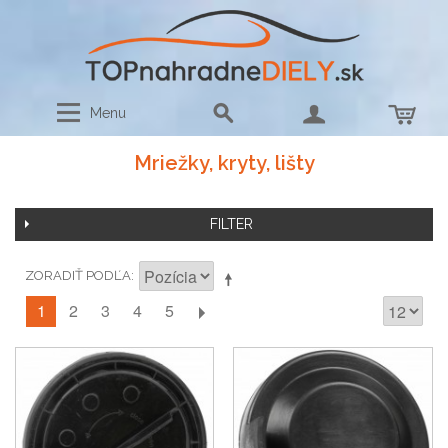
Menu
Mriežky, kryty, lišty
FILTER
ZORADIŤ PODĽA
1
2
3
4
5