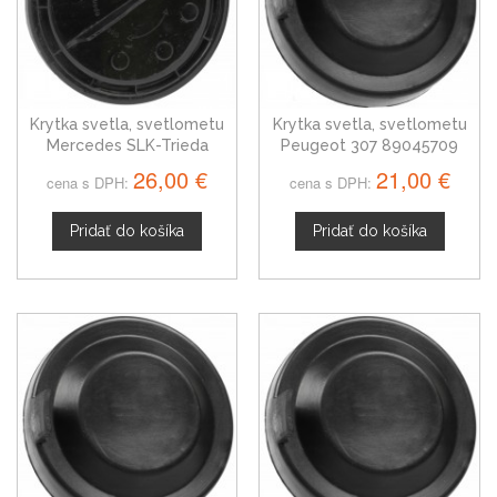
Krytka svetla, svetlometu
Krytka svetla, svetlometu
Mercedes SLK-Trieda
Peugeot 307 89045709
26,00 €
21,00 €
cena s DPH:
cena s DPH:
Pridať do košíka
Pridať do košíka