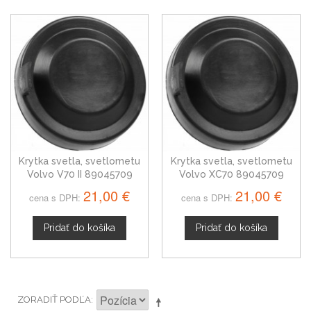
Krytka svetla, svetlometu
Krytka svetla, svetlometu
Volvo V70 II 89045709
Volvo XC70 89045709
21,00 €
21,00 €
cena s DPH:
cena s DPH:
Pridať do košíka
Pridať do košíka
ZORADIŤ PODĽA