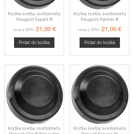
Krytka svetla, svetlometu
Krytka svetla, svetlometu
Peugeot Expert III
Peugeot Partner III
89045709
89045709
21,00 €
21,00 €
cena s DPH:
cena s DPH:
Pridať do košíka
Pridať do košíka
Krytka svetla, svetlometu
Krytka svetla, svetlometu
Renault Clio III 89045709
Renault Espace IV