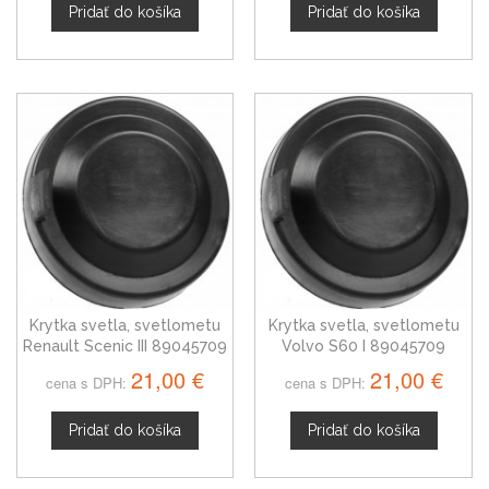
Pridať do košíka
Pridať do košíka
Krytka svetla, svetlometu
Krytka svetla, svetlometu
Renault Scenic III 89045709
Volvo S60 I 89045709
21,00 €
21,00 €
cena s DPH:
cena s DPH:
Pridať do košíka
Pridať do košíka