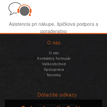
Asistencia pri nákupe, špičková podpora a
poradenstvo
O nás
O nás
Kontaktný formulár
Veľkoobchod
Spolupráca
Novinky
Dôležité odkazy
Obchodné podmienky