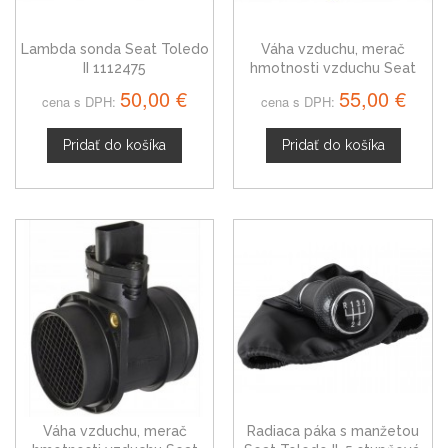
Lambda sonda Seat Toledo
Váha vzduchu, merač
II 1112475
hmotnosti vzduchu Seat
Toledo II, 1051396
50,00 €
55,00 €
cena s DPH:
cena s DPH:
Pridať do košíka
Pridať do košíka
Váha vzduchu, merač
Radiaca páka s manžetou