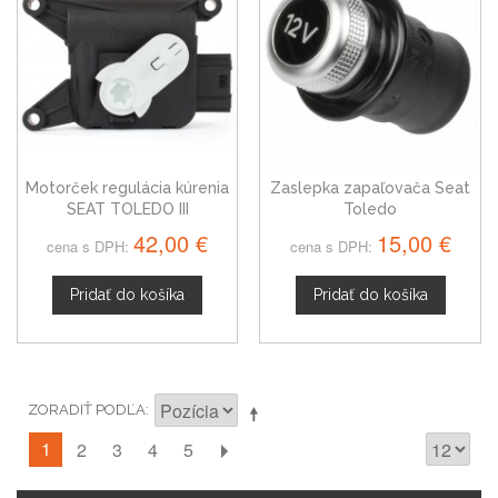
Motorček regulácia kúrenia
Zaslepka zapaľovača Seat
SEAT TOLEDO III
Toledo
42,00 €
15,00 €
cena s DPH:
cena s DPH:
Pridať do košíka
Pridať do košíka
ZORADIŤ PODĽA
1
2
3
4
5