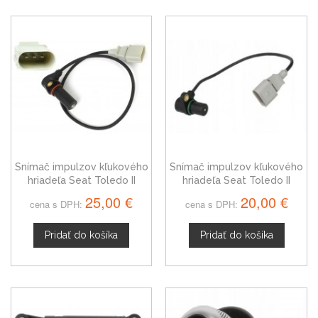
Snímač impulzov kľukového
Snímač impulzov kľukového
hriadeľa Seat Toledo II
hriadeľa Seat Toledo II
038907319A
06A906433A
25,00 €
20,00 €
cena s DPH:
cena s DPH:
Pridať do košíka
Pridať do košíka