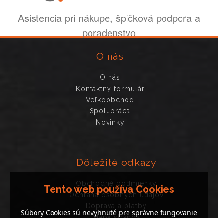
Asistencia pri nákupe, špičková podpora a
poradenstvo
O nás
O nás
Kontaktný formulár
Veľkoobchod
Spolupráca
Novinky
Dôležité odkazy
Obchodné podmienky
Tento web používa Cookies
Ochrana osobných údajov
Doprava a platby
Súbory Cookies sú nevyhnuté pre správne fungovanie
Mapa stránok