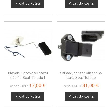
Pridať do košíka
Pridať do košíka
Plavák ukazovateľ stavu
Snímač, senzor plniaceho
nádrže Seat Toledo II
tlaku Seat Toledo
8L0919673E
038906051C
17,00 €
31,00 €
cena s DPH:
cena s DPH:
Pridať do košíka
Pridať do košíka