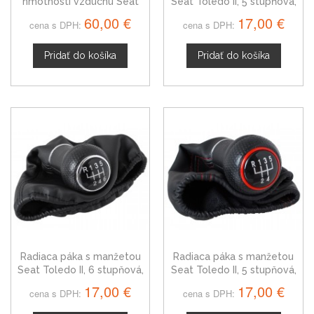
hmotnosti vzduchu Seat
Seat Toledo II, 5 stupňová,
Toledo II 1JD906461
98 - 06
60,00 €
17,00 €
cena s DPH:
cena s DPH:
Pridať do košíka
Pridať do košíka
Radiaca páka s manžetou
Radiaca páka s manžetou
Seat Toledo II, 6 stupňová,
Seat Toledo II, 5 stupňová,
98 - 06
červená niť
17,00 €
17,00 €
cena s DPH:
cena s DPH: