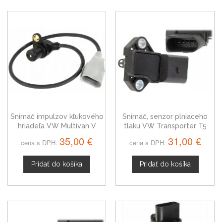
Snímač impulzov kľukového
Snímač, senzor plniaceho
hriadeľa VW Multivan V
tlaku VW Transporter T5
021906433E
038906051C
35,00 €
31,00 €
cena s DPH:
cena s DPH:
Pridať do košíka
Pridať do košíka