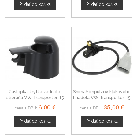
Pridať do košíka
Pridať do košíka
Zaslepka, krytka zadného
Snímač impulzov kľukového
stierača VW Transporter T5
hriadeľa VW Transporter T5
6Q6955435
021906433E
6,00 €
35,00 €
cena s DPH:
cena s DPH:
Pridať do košíka
Pridať do košíka