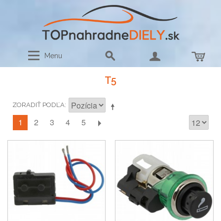
Menu
T5
ZORADIŤ PODĽA
1
2
3
4
5