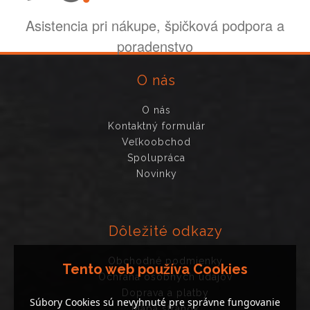
Asistencia pri nákupe, špičková podpora a
poradenstvo
O nás
O nás
Kontaktný formulár
Veľkoobchod
Spolupráca
Novinky
Dôležité odkazy
Obchodné podmienky
Tento web používa Cookies
Ochrana osobných údajov
Doprava a platby
Súbory Cookies sú nevyhnuté pre správne fungovanie
Mapa stránok