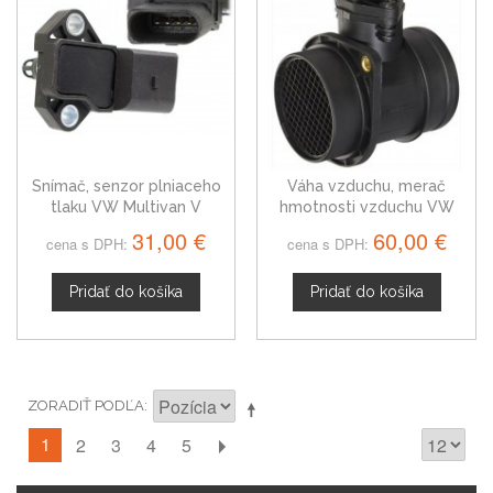
Snímač, senzor plniaceho
Váha vzduchu, merač
tlaku VW Multivan V
hmotnosti vzduchu VW
038906051C
Transporter T5 1JD906461
31,00 €
60,00 €
cena s DPH:
cena s DPH:
Pridať do košíka
Pridať do košíka
ZORADIŤ PODĽA
1
2
3
4
5