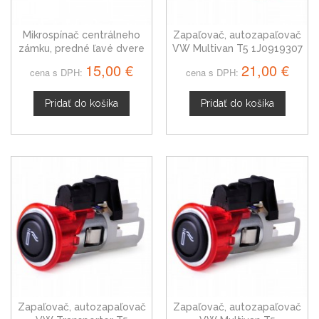
Mikrospínač centrálneho
Zapaľovač, autozapaľovač
zámku, predné ľavé dvere
VW Multivan T5 1J0919307
VW T5
15,00 €
21,00 €
cena s DPH:
cena s DPH:
Pridať do košíka
Pridať do košíka
Zapaľovač, autozapaľovač
Zapaľovač, autozapaľovač