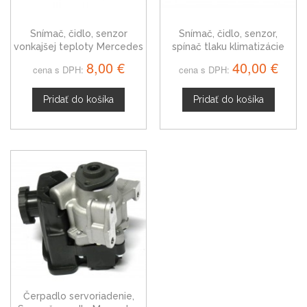
Snímač, čidlo, senzor
Snímač, čidlo, senzor,
vonkajšej teploty Mercedes
spínač tlaku klimatizácie
S211 S212 T-model E-trieda
Mercedes-Benz S211 trieda
8,00 €
40,00 €
cena s DPH:
cena s DPH:
E
Pridať do košíka
Pridať do košíka
Čerpadlo servoriadenie,