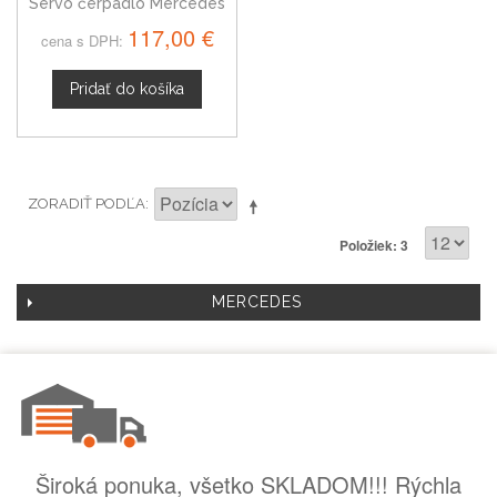
Servo čerpadlo Mercedes
S211 E-trieda 03-09
117,00 €
cena s DPH:
Pridať do košíka
ZORADIŤ PODĽA
Položiek: 3
MERCEDES
Široká ponuka, všetko SKLADOM!!! Rýchla