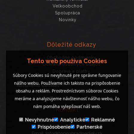
Veľkoobchod
Spolupráca
Novinky
Dôležité odkazy
Obchodné podmienky
Tento web používa Cookies
Ochrana osobných údajov
Doprava a platby
Súbory Cookies sú nevyhnuté pre správne fungovanie
Mapa stránok
nášho webu. Používame ich takisto na prispôsobenie
Nastavenia Cookies
obsahu a reklám. Prostredníctvom súborov Cookies
meráme a analyzujeme návštevnosť nášho webu, čo
nám pomáha vylepšovať náš web.
Kontakt
Nevyhnutné
Analytické
Reklamné
Neváhajte nás kontaktovať, ak potrebujete poradiť..
Prispôsobenie
Partnerské
Email :info@topnahradnediely.sk