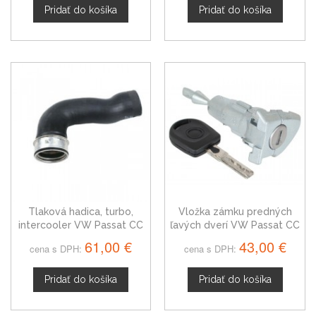
Pridať do košíka
Pridať do košíka
Tlaková hadica, turbo,
Vložka zámku predných
intercooler VW Passat CC
ľavých dverí VW Passat CC
1K0145834AM
61,00 €
43,00 €
cena s DPH:
cena s DPH:
Pridať do košíka
Pridať do košíka