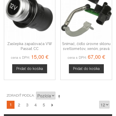
Zaslepka zapaľovača VW
Snímač, čidlo úrovne sklonu
Passat CC
svetlometov, xenón, pravá
strana VW Passat CC
15,00 €
67,00 €
cena s DPH:
cena s DPH:
3C0412522B
Pridať do košíka
Pridať do košíka
ZORADIŤ PODĽA
1
2
3
4
5