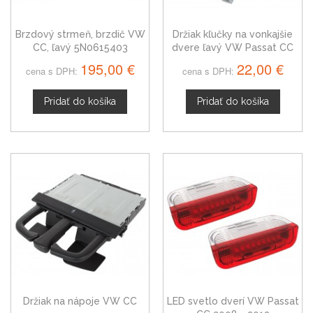
Brzdový strmeň, brzdič VW
Držiak kľučky na vonkajšie
CC, ľavý 5N0615403
dvere ľavý VW Passat CC
195,00 €
22,00 €
cena s DPH:
cena s DPH:
Pridať do košíka
Pridať do košíka
Držiak na nápoje VW CC
LED svetlo dverí VW Passat