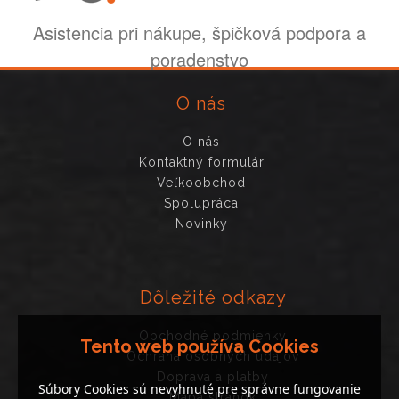
Asistencia pri nákupe, špičková podpora a
poradenstvo
O nás
O nás
Kontaktný formulár
Veľkoobchod
Spolupráca
Novinky
Dôležité odkazy
Obchodné podmienky
Tento web používa Cookies
Ochrana osobných údajov
Doprava a platby
Súbory Cookies sú nevyhnuté pre správne fungovanie
Mapa stránok