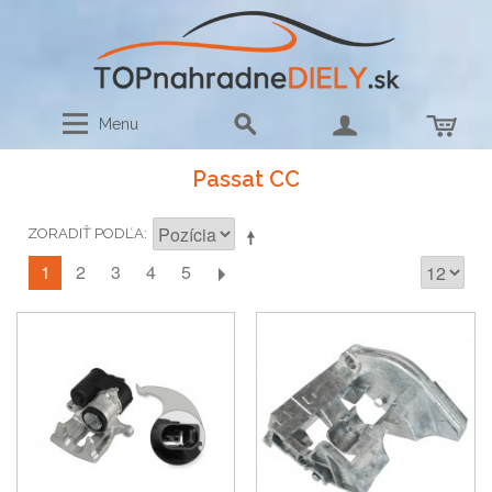
Menu
Passat CC
ZORADIŤ PODĽA
1
2
3
4
5