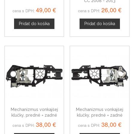
CC 2008 - 2013
49,00 €
26,00 €
cena s DPH:
cena s DPH:
Pridať do košíka
Pridať do košíka
Mechanizmus vonkajšej
Mechanizmus vonkajšej
kľučky, predné = zadné
kľučky, predné = zadné
dvere pravé VW Passat CC
dvere ľavé VW Passat CC
38,00 €
38,00 €
cena s DPH:
cena s DPH: