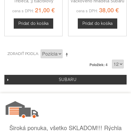
Tribeca, 3 tlačítkový
vačkového hriadeľa Subaru
Tribeca 10921AA190
21,00 €
38,00 €
cena s DPH:
cena s DPH:
Pridať do košíka
Pridať do košíka
ZORADIŤ PODĽA
Položiek: 4
SUBARU
Široká ponuka, všetko SKLADOM!!! Rýchla