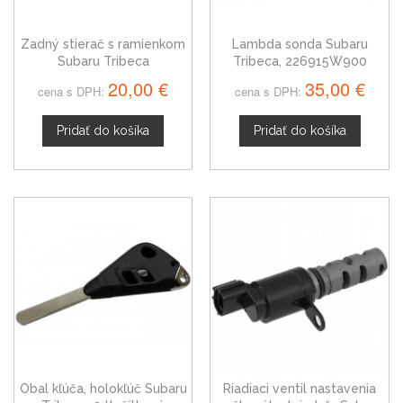
Zadný stierač s ramienkom
Lambda sonda Subaru
Subaru Tribeca
Tribeca, 226915W900
20,00 €
35,00 €
cena s DPH:
cena s DPH:
Pridať do košíka
Pridať do košíka
Obal kľúča, holokľúč Subaru
Riadiaci ventil nastavenia