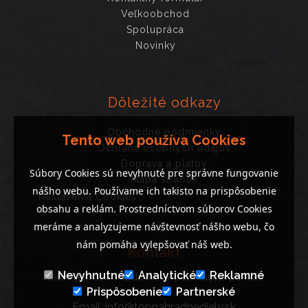
Veľkoobchod
Spolupráca
Novinky
Dôležité odkazy
Obchodné podmienky
Tento web používa Cookies
Ochrana osobných údajov
Doprava a platby
Súbory Cookies sú nevyhnuté pre správne fungovanie
Mapa stránok
nášho webu. Používame ich takisto na prispôsobenie
Nastavenia Cookies
obsahu a reklám. Prostredníctvom súborov Cookies
meráme a analyzujeme návštevnosť nášho webu, čo
nám pomáha vylepšovať náš web.
Kontakt
Nevyhnutné
Analytické
Reklamné
Neváhajte nás kontaktovať, ak potrebujete poradiť..
Prispôsobenie
Partnerské
Email :info@topnahradnediely.sk