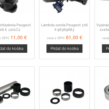
 chladenia Peugeot
Lambda sonda Peugeot 106
Vypínač
06 II, 1201C2
II 96369683
sveti
vypina
11,00 €
61,00 €
s DPH:
cena s DPH:
cena
hmlo
idať do košíka
Pridať do košíka
P