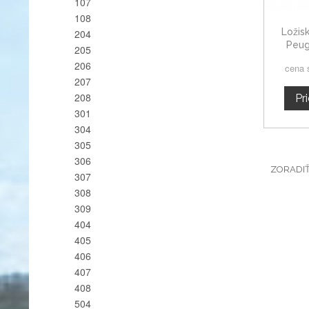
107
108
Ložis
204
Peug
205
206
cena 
207
208
Pr
301
304
305
306
ZORADI
307
308
309
404
405
406
407
408
504