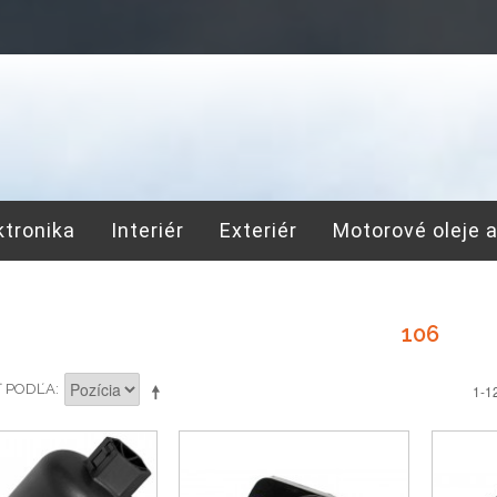
ktronika
Interiér
Exteriér
Motorové oleje 
106
Ť PODĽA
1-1