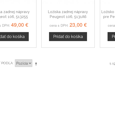
ka zadnej nápravy
Ložiska zadnej nápravy
Ložisko
eot 106, 513255
Peugeot 106, 5131A6
pre Pe
49,00 €
23,00 €
s DPH:
cena s DPH:
cena
idať do košíka
Pridať do košíka
P
Ť PODĽA
1-1