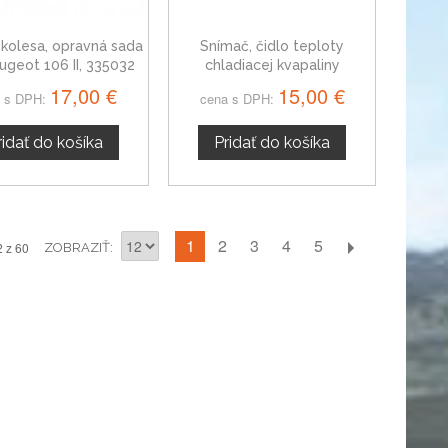
 kolesa, opravná sada
Snímač, čidlo teploty
ugeot 106 II, 335032
chladiacej kvapaliny
Peugeot 106, 0242.68
17,00 €
15,00 €
 s DPH:
cena s DPH:
ridať do košíka
Pridať do košíka
1
2
3
4
5
2 z 60
ZOBRAZIŤ