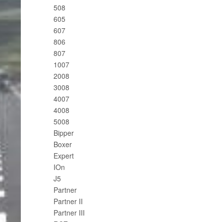
508
605
607
806
807
1007
2008
3008
4007
4008
5008
Bipper
Boxer
Expert
IOn
J5
Partner
Partner II
Partner III