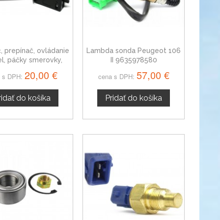
, prepínač, ovládanie
Lambda sonda Peugeot 106
el, páčky smerovky,
II 9635978580
č predných a zadných
20,00 €
57,00 €
 s DPH:
cena s DPH:
viek Peugeot 106
ridať do košíka
Pridať do košíka