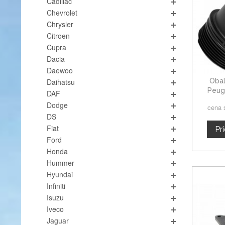
Cadillac
Chevrolet
Chrysler
Citroen
Cupra
Dacia
Daewoo
Obal
Daihatsu
Peug
DAF
Dodge
cena 
DS
Fiat
Pr
Ford
Honda
Hummer
Hyundai
Infiniti
Isuzu
Iveco
Jaguar