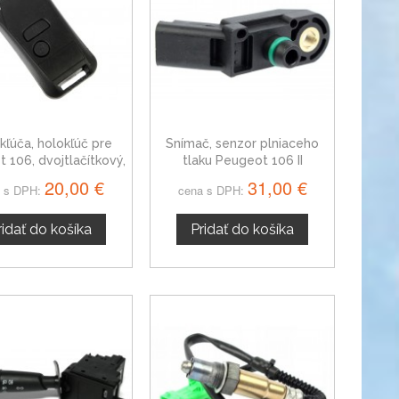
kľúča, holokľúč pre
Snímač, senzor plniaceho
 106, dvojtlačítkový,
tlaku Peugeot 106 II
čierny
9639418880
20,00 €
31,00 €
 s DPH:
cena s DPH:
ridať do košíka
Pridať do košíka