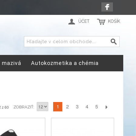
ÚČET
KOŠÍK
a mazivá
Autokozmetika a chémia
1
2
3
4
5
2 z 60
ZOBRAZIŤ