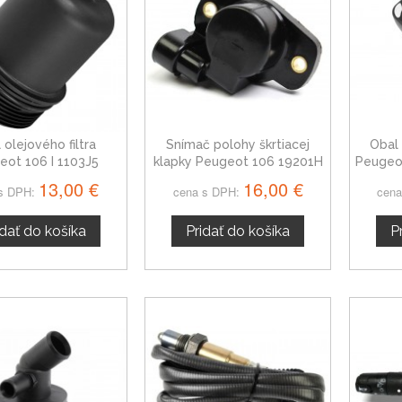
 olejového filtra
Snímač polohy škrtiacej
Obal 
eot 106 I 1103J5
klapky Peugeot 106 19201H
Peugeot
13,00 €
16,00 €
s DPH:
cena s DPH:
cena
idať do košíka
Pridať do košíka
P