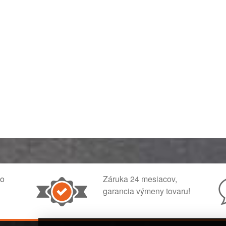
ko
Záruka 24 mesiacov,
garancia výmeny tovaru!