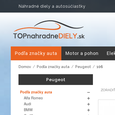
Náhradné diely a autosúčiastky
Podľa značky auta
Motor a pohon
Ele
Domov
/
Podľa značky auta
/
Peugeot
/
106
Peugeot
ZORADI
Podľa značky auta
Alfa Romeo
Audi
BMW