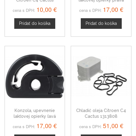
Citroen C4 Cactus
lakťovej opierky pravá
7701047183
Citroen C4 Cactus
10,00 €
17,00 €
cena s DPH:
cena s DPH:
Pridať do košíka
Pridať do košíka
Konzola, upevnenie
Chladič oleja Citroen C4
lakťovej opierky ľavá
Cactus 1313808
Citroen C4 Cactus
17,00 €
51,00 €
cena s DPH:
cena s DPH: