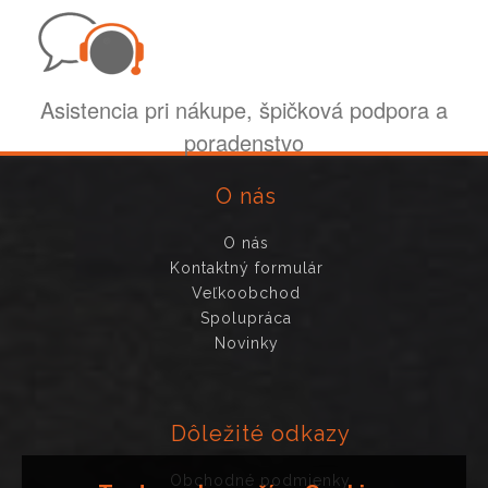
Asistencia pri nákupe, špičková podpora a
poradenstvo
O nás
O nás
Kontaktný formulár
Veľkoobchod
Spolupráca
Novinky
Dôležité odkazy
Obchodné podmienky