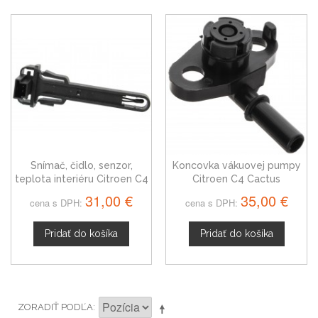
Snímač, čidlo, senzor,
Koncovka vákuovej pumpy
teplota interiéru Citroen C4
Citroen C4 Cactus
Cactus 6930015
31,00 €
35,00 €
cena s DPH:
cena s DPH:
Pridať do košíka
Pridať do košíka
ZORADIŤ PODĽA