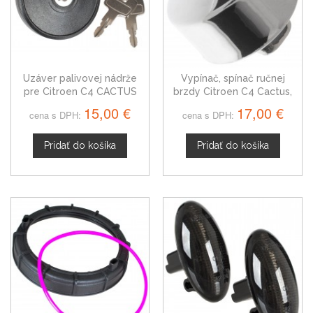
Uzáver palivovej nádrže
Vypínač, spínač ručnej
pre Citroen C4 CACTUS
brzdy Citroen C4 Cactus,
98062965ZD
15,00 €
17,00 €
cena s DPH:
cena s DPH:
Pridať do košíka
Pridať do košíka