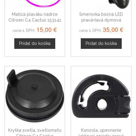
Matica plaváku nádrže
Smerovka bočná LED
Citroen C4 Cactus 153141
pravá+ľavá dymová
dynamická Citroen C4
15,00 €
35,00 €
cena s DPH:
cena s DPH:
Cactus
Pridať do košíka
Pridať do košíka
Krytka svetla, svetlometu
Konzola, upevnenie