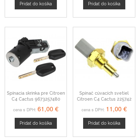
Pridať do košíka
Pridať do košíka
Spínacia skrinka pre Citroen
Spínač cúvacích svetiel
C4 Cactus 9673257480
Citroen C4 Cactus 225742
61,00 €
11,00 €
cena s DPH:
cena s DPH:
Pridať do košíka
Pridať do košíka