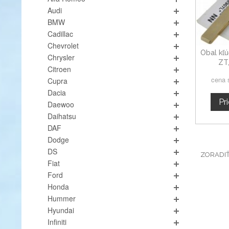
Audi
BMW
Cadillac
Chevrolet
Obal kľú
Chrysler
ZT,
Citroen
ele
cena 
Cupra
Dacia
Pr
Daewoo
Daihatsu
DAF
Dodge
DS
ZORADI
Fiat
Ford
Honda
Hummer
Hyundai
Infiniti