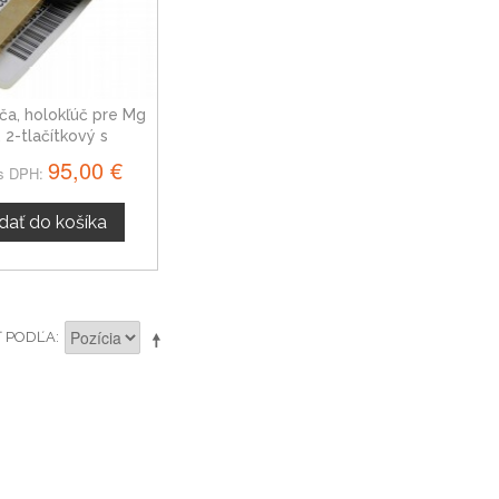
ča, holokľúč pre Mg
 2-tlačítkový s
ktronikou 01-05
95,00 €
s DPH:
idať do košíka
Ť PODĽA