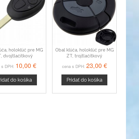
úča, holokľúč pre MG
Obal kľúča, holokľúč pre MG
, dvojtlačítkový
ZT, trojtlačítkový
10,00 €
23,00 €
 s DPH:
cena s DPH:
ridať do košíka
Pridať do košíka