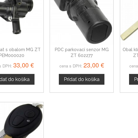
at s obalom MG ZT
PDC parkovací senzor MG
Obal kľ
PEM000020
ZT 602277
ZT
33,00 €
23,00 €
s DPH:
cena s DPH:
cena
idať do košíka
Pridať do košíka
P