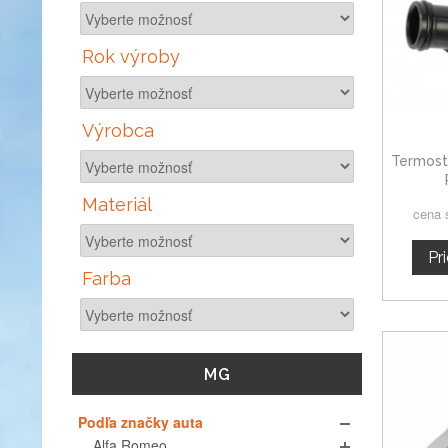
Rok výroby
Výrobca
Termost
Materiál
cena 
Pr
Farba
MG
Podľa značky auta
Alfa Romeo