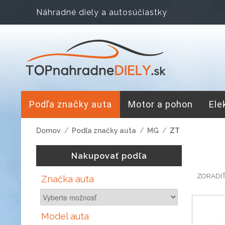
Náhradné diely a autosúčiastky
Podľa značky auta
Motor a pohon
Ele
Domov
/
Podľa značky auta
/
MG
/
ZT
Nakupovať podľa
ZORADI
Značka auta
Model auta