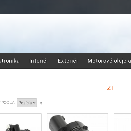
ktronika
Interiér
Exteriér
Motorové oleje 
ZT
Ť PODĽA