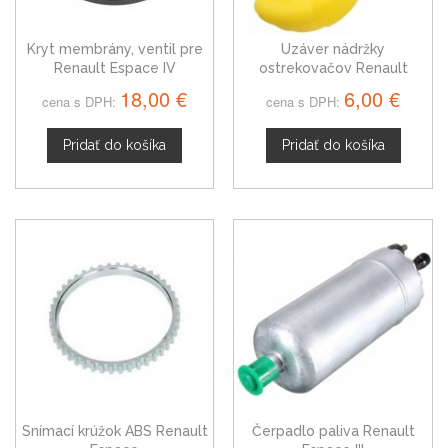
Kryt membrány, ventil pre
Uzáver nádržky
Renault Espace IV
ostrekovačov Renault
Espace 4409745
18,00 €
6,00 €
cena s DPH:
cena s DPH:
Pridať do košíka
Pridať do košíka
Snímací krúžok ABS Renault
Čerpadlo paliva Renault