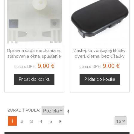
Opravná sada mechanizmu
Záslepka vonkajšej kľučky
sťahovania okna, spúšťanie
dverí, čierna, bez čítačky
okna, Renault Espace V,
Renault Espace IV od 2002
9,00 €
9,00 €
cena s DPH:
cena s DPH:
zadná ľavá
Pridať do košíka
Pridať do košíka
ZORADIŤ PODĽA
1
2
3
4
5