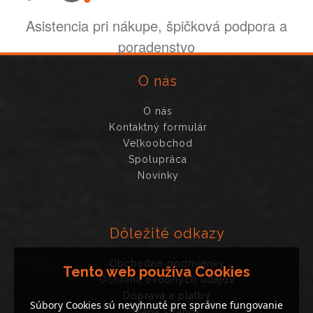
Asistencia pri nákupe, špičková podpora a
poradenstvo
O nás
O nás
Kontaktný formulár
Veľkoobchod
Spolupráca
Novinky
Dôležité odkazy
Obchodné podmienky
Tento web používa Cookies
Ochrana osobných údajov
Doprava a platby
Súbory Cookies sú nevyhnuté pre správne fungovanie
Mapa stránok