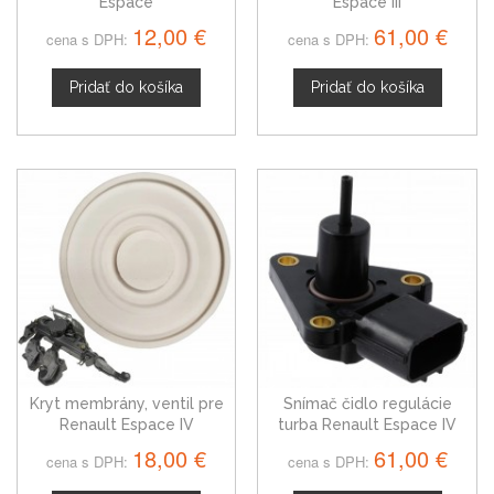
Espace
Espace III
12,00 €
61,00 €
cena s DPH:
cena s DPH:
Pridať do košíka
Pridať do košíka
Kryt membrány, ventil pre
Snímač čidlo regulácie
Renault Espace IV
turba Renault Espace IV
1326400Q0D
18,00 €
61,00 €
cena s DPH:
cena s DPH: