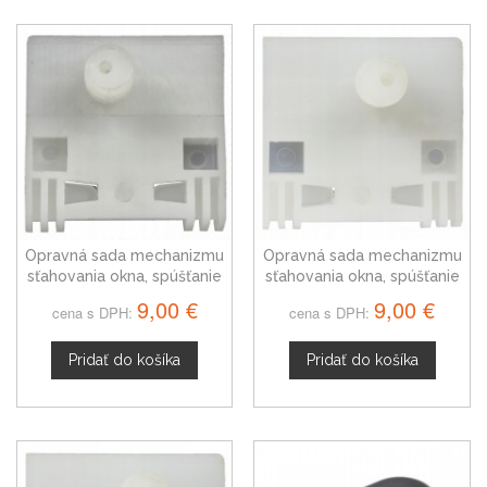
Opravná sada mechanizmu
Opravná sada mechanizmu
sťahovania okna, spúšťanie
sťahovania okna, spúšťanie
okna, Renault Espace V,
okna, Renault Espace IV,
9,00 €
9,00 €
cena s DPH:
cena s DPH:
zadná pravá
zadná ľavá
Pridať do košíka
Pridať do košíka