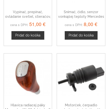
Vypínač, prepínač,
Snímač, čidlo, senzor
ovládanie svetiel, stieračov,
vonkajšej teploty Mercedes
páčky smerovky stierače
W168 W169 W176 A-trieda
51,00 €
8,00 €
cena s DPH:
cena s DPH:
Mercedes W168 A-trieda
Pridať do košíka
Pridať do košíka
Hlavica radiacej páky
Motorček, čerpadlo