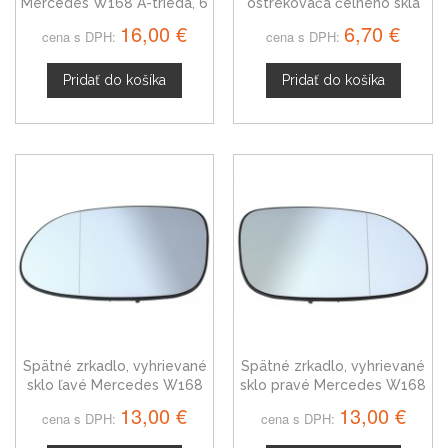
Mercedes W168 A-trieda, 6
ostrekovača čelného skla
stupňová, chrom+drevo
pre Mercedes trieda A 98-
16,00 €
6,70 €
cena s DPH:
cena s DPH:
dekor
12
Pridať do košíka
Pridať do košíka
Spätné zrkadlo, vyhrievané
Spätné zrkadlo, vyhrievané
sklo ľavé Mercedes W168
sklo pravé Mercedes W168
trieda A 97-04
trieda A 97-04
13,00 €
13,00 €
cena s DPH:
cena s DPH: