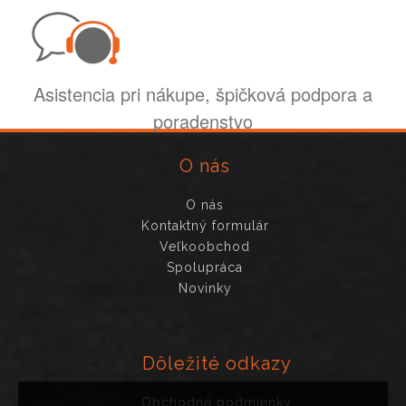
Asistencia pri nákupe, špičková podpora a
poradenstvo
O nás
O nás
Kontaktný formulár
Veľkoobchod
Spolupráca
Novinky
Dôležité odkazy
Obchodné podmienky