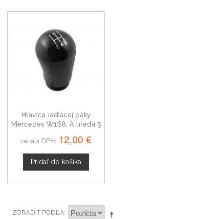
Hlavica radiacej páky
Mercedes W168, A trieda 5
stupňová
12,00 €
cena s DPH:
Pridať do košíka
ZORADIŤ PODĽA