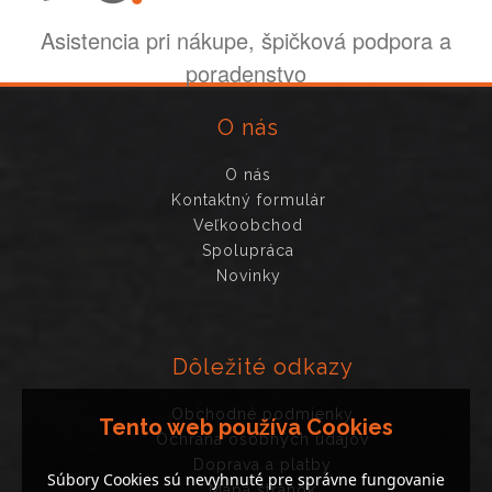
Asistencia pri nákupe, špičková podpora a
poradenstvo
O nás
O nás
Kontaktný formulár
Veľkoobchod
Spolupráca
Novinky
Dôležité odkazy
Obchodné podmienky
Tento web používa Cookies
Ochrana osobných údajov
Doprava a platby
Súbory Cookies sú nevyhnuté pre správne fungovanie
Mapa stránok