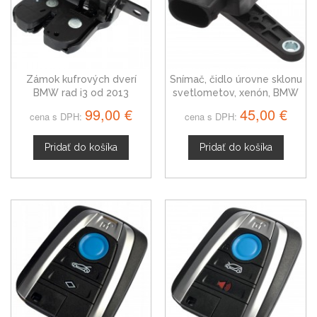
Zámok kufrových dverí
Snímač, čidlo úrovne sklonu
BMW rad i3 od 2013
svetlometov, xenón, BMW
i3 37146860843
99,00 €
45,00 €
cena s DPH:
cena s DPH:
Pridať do košíka
Pridať do košíka