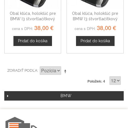
Obal kľúča, holokľúč pre
Obal kľúča, holokľúč pre
BMW I3 štvortlačítkový
BMW I3 štvortlačítkový
Hrot: HU100R
38,00 €
38,00 €
cena s DPH:
cena s DPH:
Pridať do košíka
Pridať do košíka
ZORADIŤ PODĽA
Položiek: 4
BMW