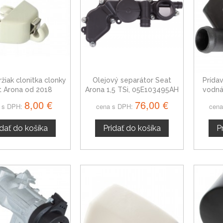
ržiak clonitka clonky
Olejový separátor Seat
Prída
t Arona od 2018
Arona 1,5 TSi, 05E103495AH
vodná
8,00 €
76,00 €
 s DPH:
cena s DPH:
cena
idať do košíka
Pridať do košíka
P