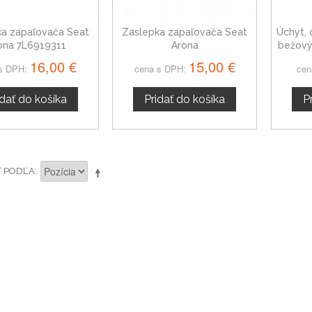
ka zapaľovača Seat
Zaslepka zapaľovača Seat
Úchyt, 
ona 7L6919311
Arona
bežový
16,00 €
15,00 €
s DPH:
cena s DPH:
cen
idať do košíka
Pridať do košíka
P
Ť PODĽA