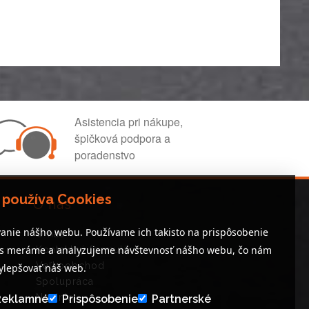
Asistencia pri nákupe,
špičková podpora a
poradenstvo
 používa Cookies
O nás
anie nášho webu. Používame ich takisto na prispôsobenie
O nás
es meráme a analyzujeme návštevnosť nášho webu, čo nám
Kontaktný formulár
Veľkoobchod
lepšovať náš web.
Spolupráca
Novinky
Reklamné
Prispôsobenie
Partnerské