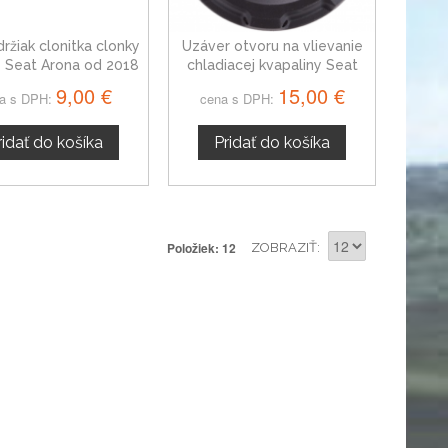
držiak clonitka clonky
Uzáver otvoru na vlievanie
 Seat Arona od 2018
chladiacej kvapaliny Seat
Arona
9,00 €
15,00 €
a s DPH:
cena s DPH:
ridať do košíka
Pridať do košíka
Položiek: 12
ZOBRAZIŤ