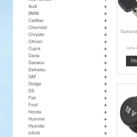
Audi
BMW
Cadillac
Chevrolet
Spínaci
Chrysler
Citroen
cena 
Cupra
Dacia
Pr
Daewoo
Daihatsu
DAF
Dodge
DS
Fiat
Ford
Honda
Hummer
Hyundai
Infiniti