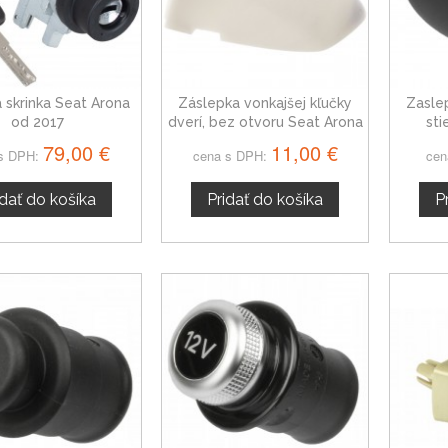
a skrinka Seat Arona
Záslepka vonkajšej kľučky
Zasle
od 2017
dverí, bez otvoru Seat Arona
sti
ľavá, 5G1837879D
79,00 €
11,00 €
s DPH:
cena s DPH:
cen
idať do košíka
Pridať do košíka
P