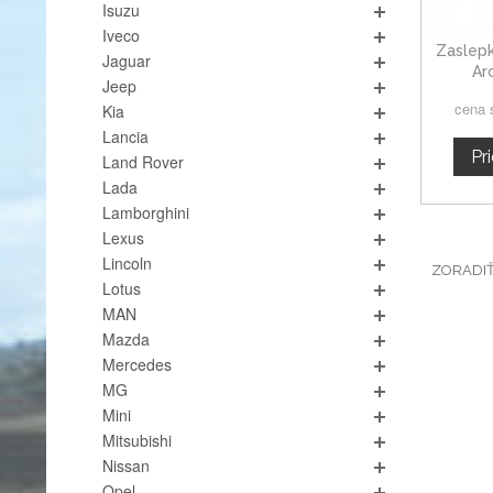
Isuzu
Iveco
Zaslep
Jaguar
Ar
Jeep
cena 
Kia
Lancia
Pr
Land Rover
Lada
Lamborghini
Lexus
Lincoln
ZORADI
Lotus
MAN
Mazda
Mercedes
MG
Mini
Mitsubishi
Nissan
Opel