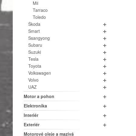
Mii
Tarraco
Toledo
Škoda
Smart
Ssangyong
Subaru
Suzuki
Tesla
Toyota
Volkswagen
Volvo
UAZ
Motor a pohon
Elektronika
Interiér
Exteriér
Motorové oleje a mazivá