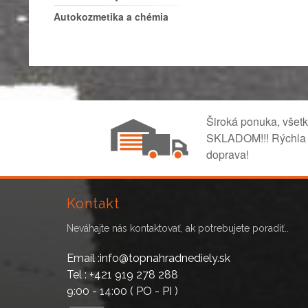
Autokozmetika a chémia
Široká ponuka, všet
SKLADOM!!! Rýchla
doprava!
Kontakt
Neváhajte nás kontaktovať, ak potrebujete poradiť..
Email :info@topnahradnediely.sk
Tel : +421 919 278 288
9:00 - 14:00 ( PO - PI )