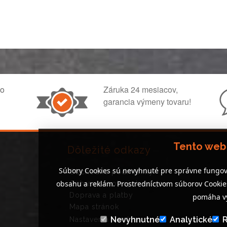
ko
Záruka 24 mesiacov,
garancia výmeny tovaru!
Tento web
Dôležité odkazy
Súbory Cookies sú nevyhnuté pre správne fungov
Obchodné podmienky
obsahu a reklám. Prostredníctvom súborov Cooki
Ochrana osobných údajov
Doprava a platby
pomáha vy
Mapa stránok
Nevyhnutné
Analytické
Nastavenia Cookies