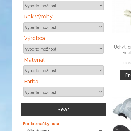
Rok výroby
Výrobca
Úchyt, d
Sea
Materiál
cena
Pr
Farba
Seat
Podľa značky auta
Alfa Romeo