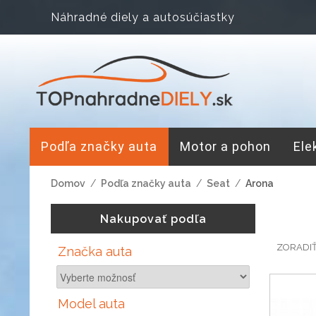
Náhradné diely a autosúčiastky
Podľa značky auta
Motor a pohon
Ele
Domov
/
Podľa značky auta
/
Seat
/
Arona
Nakupovať podľa
ZORADI
Značka auta
Model auta