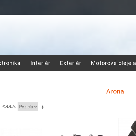
ktronika
Interiér
Exteriér
Motorové oleje 
Arona
Ť PODĽA