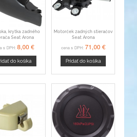
pka, krytka zadného
Motorček zadných stieračov
erača Seat Arona
Seat Arona
5K6955435
8,00 €
71,00 €
a s DPH:
cena s DPH:
ridať do košíka
Pridať do košíka