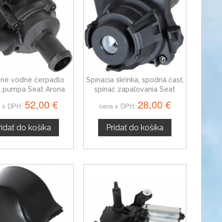
vné vodné čerpadlo
Spínacia skrinka, spodná časť,
 pumpa Seat Arona
spínač zapaľovania Seat
5Q0965561B
Arona od 2017
52,00 €
28,00 €
 s DPH:
cena s DPH:
ridať do košíka
Pridať do košíka