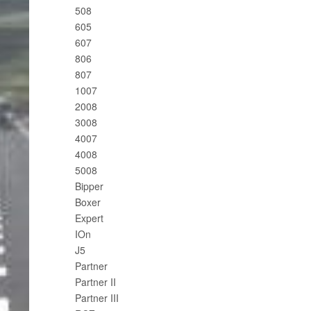
508
605
607
806
807
1007
2008
3008
4007
4008
5008
Bipper
Boxer
Expert
IOn
J5
Partner
Partner II
Partner III