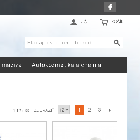
ÚČET
KOŠÍK
a mazivá
Autokozmetika a chémia
1
2
3
1-12 z 33
ZOBRAZIŤ