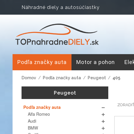
Náhradné diely a autosúčiastky
Podľa značky auta
Motor a pohon
Ele
Domov
/
Podľa značky auta
/
Peugeot
/
405
Peugeot
ZORADI
Podľa značky auta
Alfa Romeo
Audi
BMW