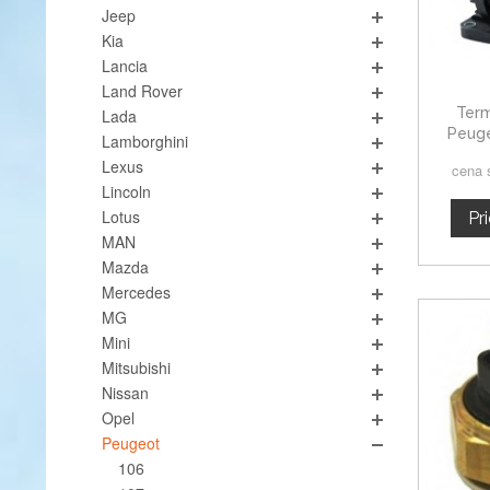
Jeep
Kia
Lancia
Land Rover
Term
Lada
Peuge
Lamborghini
Lexus
cena 
Lincoln
Lotus
Pr
MAN
Mazda
Mercedes
MG
Mini
Mitsubishi
Nissan
Opel
Peugeot
106