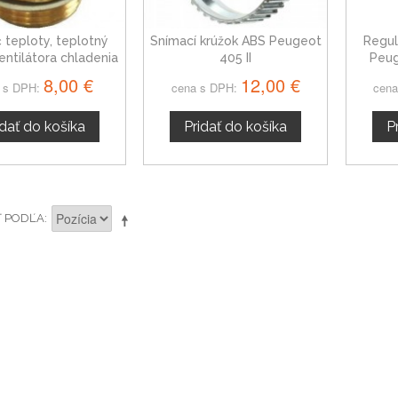
 teploty, teplotný
Snímací krúžok ABS Peugeot
Regul
entilátora chladenia
405 II
Peug
ot 405 I 0564432
8,00 €
12,00 €
 s DPH:
cena s DPH:
cena
idať do košíka
Pridať do košíka
P
Ť PODĽA