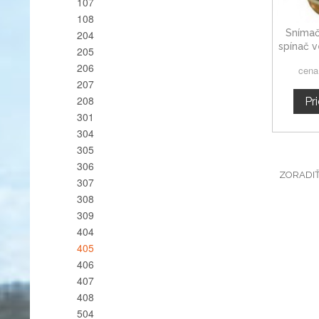
107
108
Snímač
204
spínač v
205
Peuge
206
cena
207
208
Pr
301
304
305
306
ZORADI
307
308
309
404
405
406
407
408
504