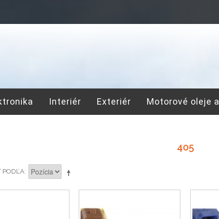
ktronika
Interiér
Exteriér
Motorové oleje 
405
Ť PODĽA