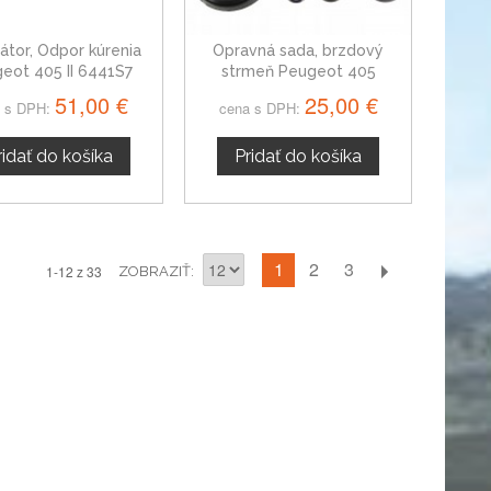
átor, Odpor kúrenia
Opravná sada, brzdový
eot 405 II 6441S7
strmeň Peugeot 405
35615424
51,00 €
25,00 €
 s DPH:
cena s DPH:
ridať do košíka
Pridať do košíka
1
2
3
1-12 z 33
ZOBRAZIŤ