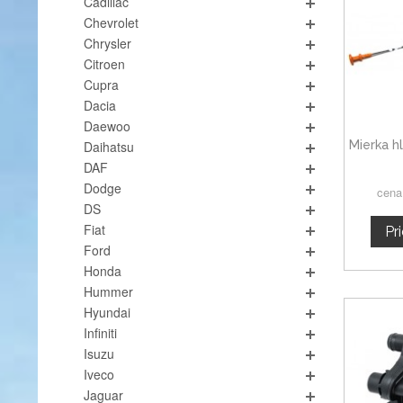
Cadillac
Chevrolet
Chrysler
Citroen
Cupra
Dacia
Daewoo
Mierka h
Daihatsu
DAF
Dodge
cena
DS
Fiat
Pr
Ford
Honda
Hummer
Hyundai
Infiniti
Isuzu
Iveco
Jaguar