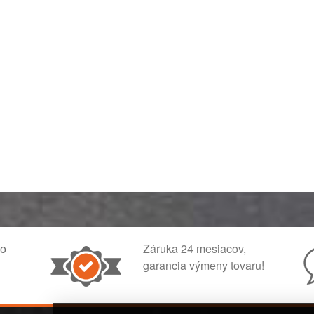
ko
Záruka 24 mesiacov,
garancia výmeny tovaru!