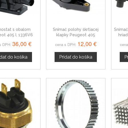
ostat s obalom
Snímač polohy škrtiacej
Snímač
ot 405 I, 1336V6
klapky Peugeot 405
hria
95658554
36,00 €
12,00 €
s DPH:
cena s DPH:
cena
idať do košíka
Pridať do košíka
P