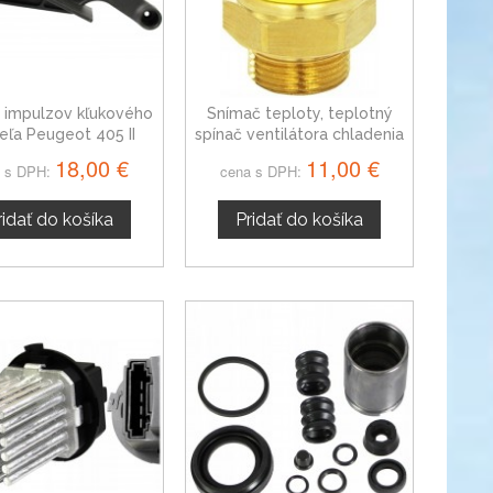
 impulzov kľukového
Snímač teploty, teplotný
deľa Peugeot 405 II
spínač ventilátora chladenia
1920AW
Peugeot 405 I 1264.26
18,00 €
11,00 €
 s DPH:
cena s DPH:
ridať do košíka
Pridať do košíka