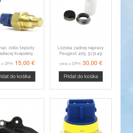
mač, čidlo teploty
Ložiska zadnej nápravy
adiacej kvapaliny
Peugeot 405, 513149
ot 405 II, 0242.68
15,00 €
30,00 €
 s DPH:
cena s DPH:
ridať do košíka
Pridať do košíka