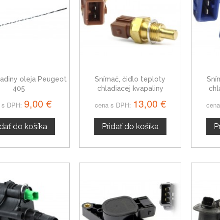
ladiny oleja Peugeot
Snímač, čidlo teploty
Sní
405
chladiacej kvapaliny
chl
Peugeot 405 II, 9603324880
Peuge
9,00 €
13,00 €
 s DPH:
cena s DPH:
cena
idať do košíka
Pridať do košíka
P