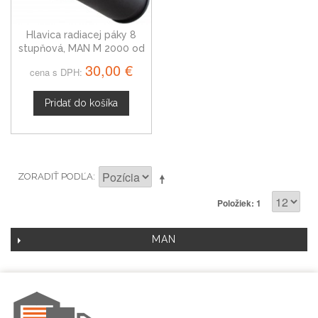
Hlavica radiacej páky 8
stupňová, MAN M 2000 od
1995
30,00 €
cena s DPH:
Pridať do košíka
ZORADIŤ PODĽA
Položiek: 1
MAN