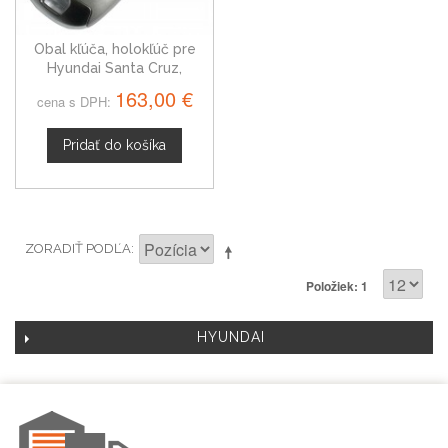
Obal kľúča, holokľúč pre
Hyundai Santa Cruz,
päťtlačítkový s elektronikou
163,00 €
cena s DPH:
od 2022
Pridať do košíka
ZORADIŤ PODĽA
Položiek: 1
HYUNDAI