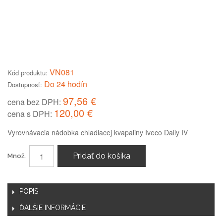
VN081
Kód produktu:
Do 24 hodín
Dostupnosť:
97,56 €
cena bez DPH:
120,00 €
cena s DPH:
Vyrovnávacia nádobka chladiacej kvapaliny Iveco Daily IV
Pridať do košíka
Množ.
POPIS
ĎALŠIE INFORMÁCIE