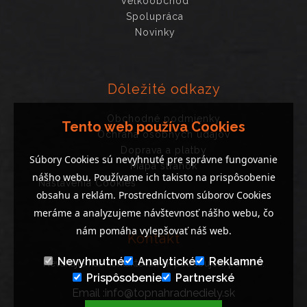
Veľkoobchod
Spolupráca
Novinky
Dôležité odkazy
Obchodné podmienky
Tento web používa Cookies
Ochrana osobných údajov
Doprava a platby
Súbory Cookies sú nevyhnuté pre správne fungovanie
Mapa stránok
nášho webu. Používame ich takisto na prispôsobenie
Nastavenia Cookies
obsahu a reklám. Prostredníctvom súborov Cookies
meráme a analyzujeme návštevnosť nášho webu, čo
nám pomáha vylepšovať náš web.
Kontakt
Nevyhnutné
Analytické
Reklamné
Neváhajte nás kontaktovať, ak potrebujete poradiť..
Prispôsobenie
Partnerské
Email :info@topnahradnediely.sk