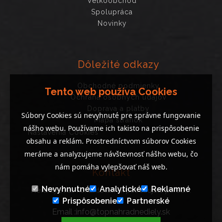
Veľkoobchod
Spolupráca
Novinky
Dôležité odkazy
Obchodné podmienky
Tento web používa Cookies
Ochrana osobných údajov
Doprava a platby
Súbory Cookies sú nevyhnuté pre správne fungovanie
Mapa stránok
nášho webu. Používame ich takisto na prispôsobenie
Nastavenia Cookies
obsahu a reklám. Prostredníctvom súborov Cookies
meráme a analyzujeme návštevnosť nášho webu, čo
nám pomáha vylepšovať náš web.
Kontakt
Nevyhnutné
Analytické
Reklamné
Neváhajte nás kontaktovať, ak potrebujete poradiť..
Prispôsobenie
Partnerské
Email :info@topnahradnediely.sk