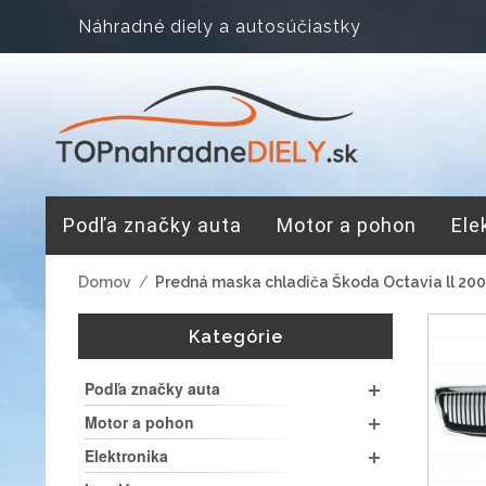
Náhradné diely a autosúčiastky
Podľa značky auta
Motor a pohon
Ele
Domov
/
Predná maska chladiča Škoda Octavia ll 200
Kategórie
Podľa značky auta
Motor a pohon
Elektronika