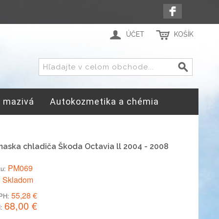
ÚČET
KOŠÍK
a mazivá
Autokozmetika a chémia
aska chladiča Škoda Octavia ll 2004 - 2008
PM069
tu:
Skladom
:
55,28 €
PH:
68,00 €
: