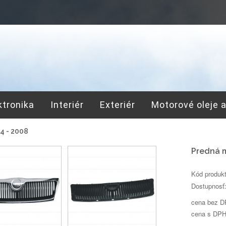
ktronika
Interiér
Exteriér
Motorové oleje 
4 - 2008
Predná m
Kód produk
Dostupnosť
cena bez D
cena s DPH