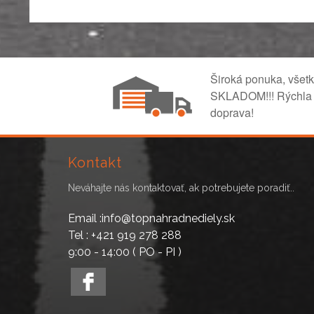
Široká ponuka, všet
SKLADOM!!! Rýchla
doprava!
Kontakt
Neváhajte nás kontaktovať, ak potrebujete poradiť..
Email :info@topnahradnediely.sk
Tel : +421 919 278 288
9:00 - 14:00 ( PO - PI )