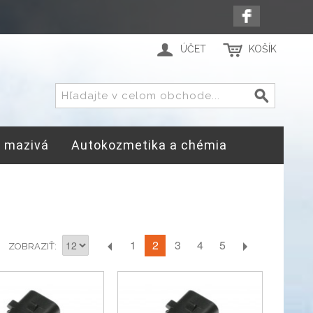
ÚČET
KOŠÍK
a mazivá
Autokozmetika a chémia
2
1
3
4
5
ZOBRAZIŤ