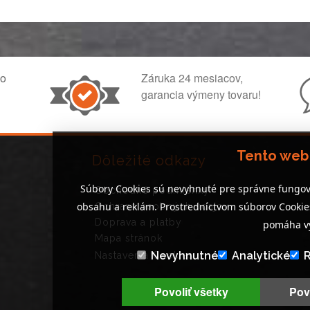
ko
Záruka 24 mesiacov,
garancia výmeny tovaru!
Tento web
Dôležité odkazy
Súbory Cookies sú nevyhnuté pre správne fungov
Obchodné podmienky
obsahu a reklám. Prostredníctvom súborov Cooki
Ochrana osobných údajov
Doprava a platby
pomáha vy
Mapa stránok
Nevyhnutné
Analytické
Nastavenia Cookies
Povoliť všetky
Pov