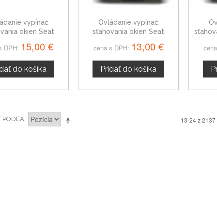
ádanie vypínač
Ovládanie vypínač
Ov
vania okien Seat
sťahovania okien Seat
sťahov
do II, 1J3959857
Cordoba II, 6Q0959858
15,00 €
13,00 €
s DPH:
cena s DPH:
cena
idať do košíka
Pridať do košíka
P
Ť PODĽA
13-24 z 2137