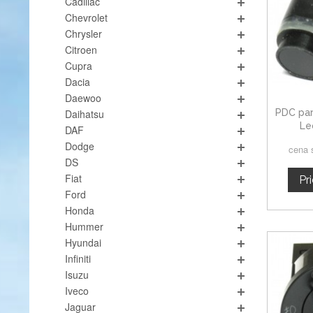
Cadillac
Chevrolet
Chrysler
Citroen
Cupra
Dacia
Daewoo
PDC par
Daihatsu
Le
DAF
Dodge
cena 
DS
Fiat
Pr
Ford
Honda
Hummer
Hyundai
Infiniti
Isuzu
Iveco
Jaguar