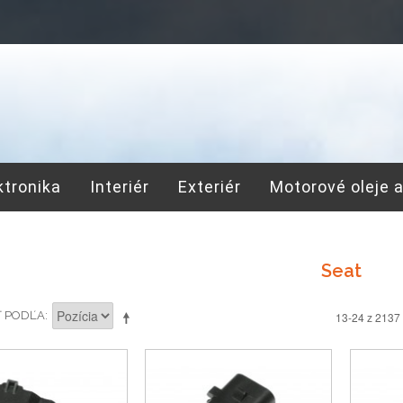
ktronika
Interiér
Exteriér
Motorové oleje 
Seat
Ť PODĽA
13-24 z 2137