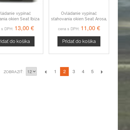
ládanie vypínač
Ovládanie vypínač
ania okien Seat Ibiza
sťahovania okien Seat Arosa,
III, 6Q0959858
6X0959855B
13,00 €
11,00 €
 s DPH:
cena s DPH:
ridať do košíka
Pridať do košíka
2
1
3
4
5
ZOBRAZIŤ