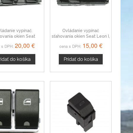
ládanie vypínač
Ovládanie vypínač
ovania okien Seat
sťahovania okien Seat Leon I,
do II, 1J4959857D
1J3959857
20,00 €
15,00 €
 s DPH:
cena s DPH:
ridať do košíka
Pridať do košíka