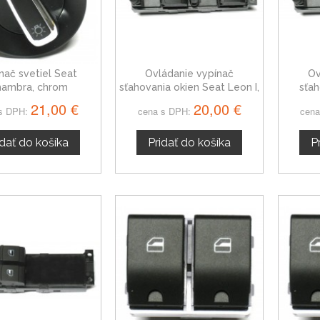
nač svetiel Seat
Ovládanie vypínač
Ov
hambra, chrom
sťahovania okien Seat Leon I,
sťah
1J4959857D
Tole
21,00 €
20,00 €
s DPH:
cena s DPH:
cena
idať do košíka
Pridať do košíka
P