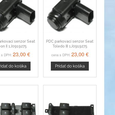
rkovací senzor Seat
PDC parkovací senzor Seat
on II 1J0919275
Toledo III 1J0919275
23,00 €
23,00 €
 s DPH:
cena s DPH:
ridať do košíka
Pridať do košíka