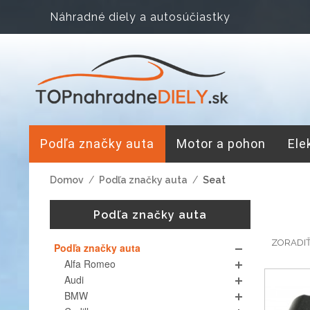
Náhradné diely a autosúčiastky
Podľa značky auta
Motor a pohon
Ele
Domov
/
Podľa značky auta
/
Seat
Podľa značky auta
ZORADI
Podľa značky auta
Alfa Romeo
Audi
BMW