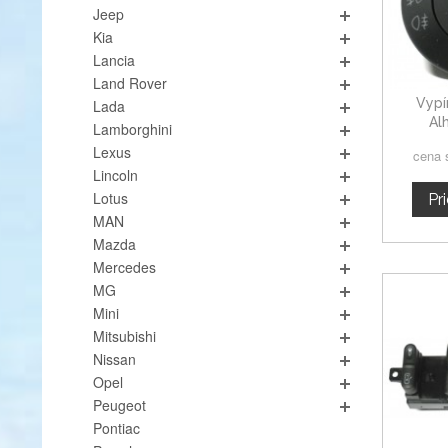
Jeep
Kia
Lancia
Land Rover
Vypí
Lada
Al
Lamborghini
Lexus
cena 
Lincoln
Lotus
Pr
MAN
Mazda
Mercedes
MG
Mini
Mitsubishi
Nissan
Opel
Peugeot
Pontiac