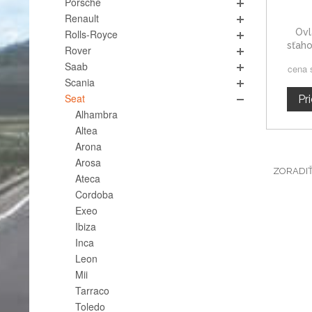
Porsche
Renault
Ovl
Rolls-Royce
sťaho
Rover
Tole
Saab
cena 
Scania
Seat
Pr
Alhambra
Altea
Arona
Arosa
ZORADI
Ateca
Cordoba
Exeo
Ibiza
Inca
Leon
Mii
Tarraco
Toledo