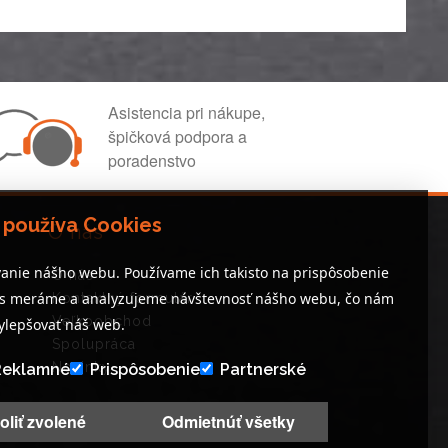
Asistencia pri nákupe,
špičková podpora a
poradenstvo
 používa Cookies
O nás
anie nášho webu. Používame ich takisto na prispôsobenie
O nás
es meráme a analyzujeme návštevnosť nášho webu, čo nám
Kontaktný formulár
Veľkoobchod
lepšovať náš web.
Spolupráca
Novinky
Reklamné
Prispôsobenie
Partnerské
oliť zvolené
Odmietnúť všetky