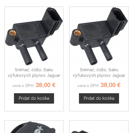
Snímač, čidlo, tlaku
Snímač, čidlo, tlaku
výfukových plynov Jaguar
výfukových plynov Jaguar
XF I 1786775
S-Type II 1786775
38,00 €
38,00 €
cena s DPH:
cena s DPH:
Pridať do košíka
Pridať do košíka