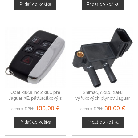
Pridať do košíka
Pridať do košíka
Obal kľúča, holokľúč pre
Snímač, čidlo, tlaku
Jaguar XE, päťtlačítkový s
výfukových plynov Jaguar
elektronikou
XJ 1786775
136,00 €
38,00 €
cena s DPH:
cena s DPH:
Pridať do košíka
Pridať do košíka