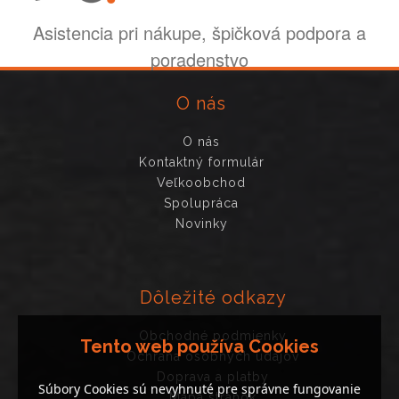
Asistencia pri nákupe, špičková podpora a
poradenstvo
O nás
O nás
Kontaktný formulár
Veľkoobchod
Spolupráca
Novinky
Dôležité odkazy
Obchodné podmienky
Tento web používa Cookies
Ochrana osobných údajov
Doprava a platby
Súbory Cookies sú nevyhnuté pre správne fungovanie
Mapa stránok