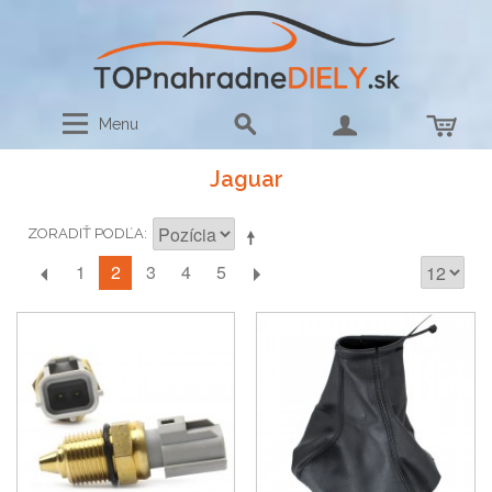
Menu
Jaguar
ZORADIŤ PODĽA
2
1
3
4
5