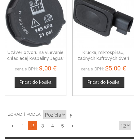
Uzáver otvoru na vlievanie
Kľučka, mikrospínač,
chladiacej kvapaliny Jaguar
zadných kufrových dverí
E-Pace 1301104
Jaguar XF I 1L2T14K147AA
9,00 €
25,00 €
cena s DPH:
cena s DPH:
Pridať do košíka
Pridať do košíka
ZORADIŤ PODĽA
2
1
3
4
5