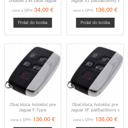
zrkadiel 2 ks sada Jaguar
Jaguar XJ, päťtlačítkový s
XE, od 2015
elektronikou
34,00 €
136,00 €
cena s DPH:
cena s DPH:
Pridať do košíka
Pridať do košíka
Obal kľúča, holokľúč pre
Obal kľúča, holokľúč pre
Jaguar F-Type,
Jaguar XF, päťtlačítkový s
päťtlačítkový s elektronikou
elektronikou
136,00 €
136,00 €
cena s DPH:
cena s DPH: