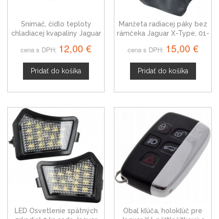
Snímač, čidlo teploty
Manžeta radiacej páky bez
chladiacej kvapaliny Jaguar
rámčeka Jaguar X-Type, 01-
XK, 323633
09
12,00 €
15,00 €
cena s DPH:
cena s DPH:
Pridať do košíka
Pridať do košíka
LED Osvetlenie spätných
Obal kľúča, holokľúč pre