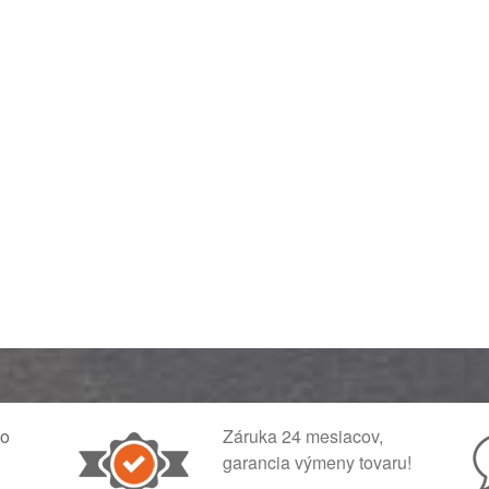
ko
Záruka 24 mesiacov,
garancia výmeny tovaru!