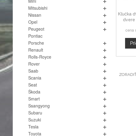
Mini
Mitsubishi
Kľučka d
Nissan
dvere 
Opel
Peugeot
cena 
Pontiac
Porsche
Pr
Renault
Rolls-Royce
Rover
Saab
ZORADI
Scania
Seat
Škoda
Smart
Ssangyong
Subaru
Suzuki
Tesla
Toyota