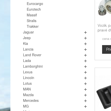
Eurocargo
Eurotech
Massif
Stralis
Vozík, 
Trakker
pravé d
Jaguar
Da
Jeep
cena 
Kia
Lancia
Pr
Land Rover
Lada
Lamborghini
Lexus
Lincoln
Lotus
MAN
Mazda
Mercedes
MG