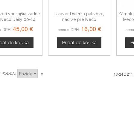
verí vonkajšia zadné
Uzáver Dvierka palivovej
Zámok p
Iveco Daily 00-14
nádrže pre Iveco
Ivec
45,00 €
16,00 €
s DPH:
cena s DPH:
cena
idať do košíka
Pridať do košíka
P
Ť PODĽA
13-24 z 211