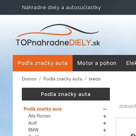
Náhradné diely a autosúčiastky
Podľa značky auta
Motor a pohon
Ele
Domov
/
Podľa značky auta
/
Iveco
Podľa značky auta
ZORADI
Podľa značky auta
Alfa Romeo
Audi
BMW