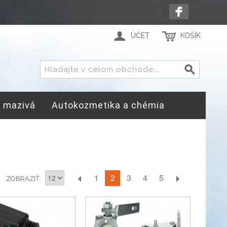
ÚČET
KOŠÍK
a mazivá
Autokozmetika a chémia
2
1
3
4
5
ZOBRAZIŤ