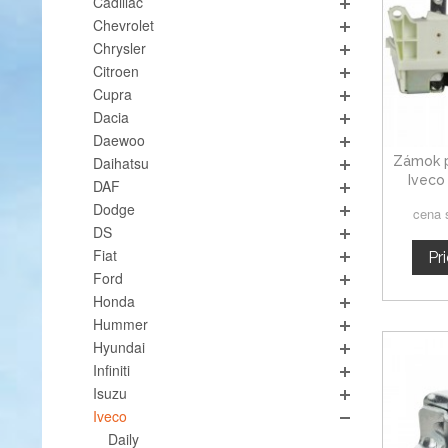
Cadillac
Chevrolet
Chrysler
Citroen
Cupra
Dacia
Daewoo
Zámok p
Daihatsu
Iveco
DAF
Dodge
cena 
DS
Fiat
Pr
Ford
Honda
Hummer
Hyundai
Infiniti
Isuzu
Iveco
Daily