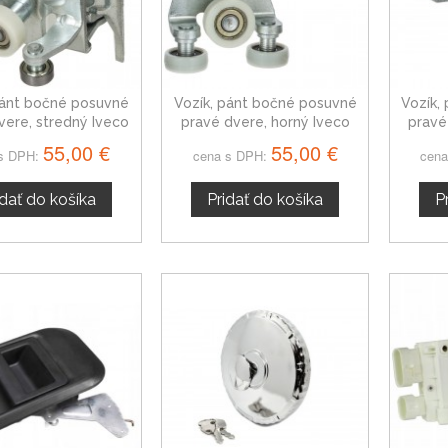
pánt bočné posuvné
Vozík, pánt bočné posuvné
Vozík,
vere, stredný Iveco
pravé dvere, horný Iveco
pravé
ily VI od 2014
Daily VI od 2014
D
55,00 €
55,00 €
s DPH:
cena s DPH:
cena
idať do košíka
Pridať do košíka
P