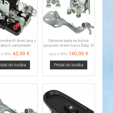
redných dverí ľavý s
Opravná sada na bočné
rálnym zamykaním
posuvné dvere Iveco Daily VI
Iveco Daily III
od 2014
42,00 €
140,00 €
 s DPH:
cena s DPH:
ridať do košíka
Pridať do košíka