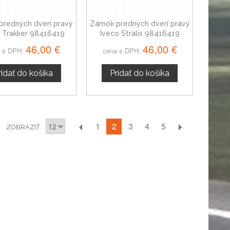
redných dverí pravý
Zámok predných dverí pravý
o Trakker 98416419
Iveco Stralis 98416419
46,00 €
46,00 €
 s DPH:
cena s DPH:
ridať do košíka
Pridať do košíka
2
1
3
4
5
ZOBRAZIŤ