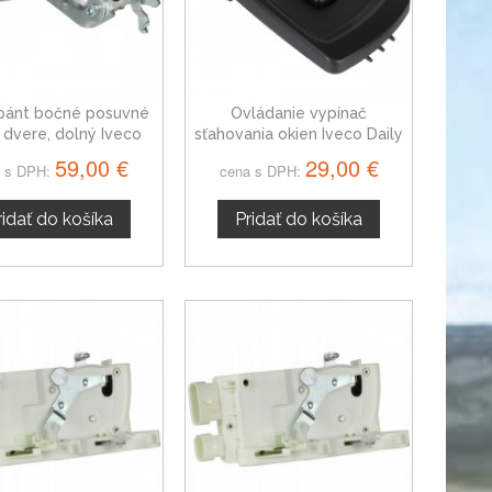
 pánt bočné posuvné
Ovládanie vypínač
 dvere, dolný Iveco
sťahovania okien Iveco Daily
aily VI od 2014
IV 69500479
59,00 €
29,00 €
 s DPH:
cena s DPH:
ridať do košíka
Pridať do košíka