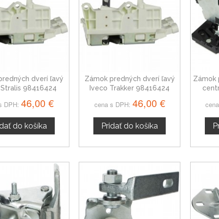
redných dverí ľavý
Zámok predných dverí ľavý
Zámok p
 Stralis 98416424
Iveco Trakker 98416424
cent
46,00 €
46,00 €
s DPH:
cena s DPH:
cena
idať do košíka
Pridať do košíka
P