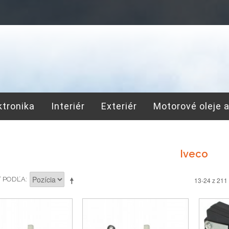
ktronika
Interiér
Exteriér
Motorové oleje 
Iveco
Ť PODĽA
13-24 z 211