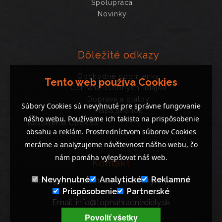
Spolupráca
Novinky
Dôležité odkazy
Obchodné podmienky
Tento web používa Cookies
Ochrana osobných údajov
Doprava a platby
Súbory Cookies sú nevyhnuté pre správne fungovanie
Mapa stránok
nášho webu. Používame ich takisto na prispôsobenie
Nastavenia Cookies
obsahu a reklám. Prostredníctvom súborov Cookies
meráme a analyzujeme návštevnosť nášho webu, čo
nám pomáha vylepšovať náš web.
Kontakt
Nevyhnutné
Analytické
Reklamné
Neváhajte nás kontaktovať, ak potrebujete poradiť..
Prispôsobenie
Partnerské
Email :info@topnahradnediely.sk
Tel : +421 919 278 288
Povoliť všetky