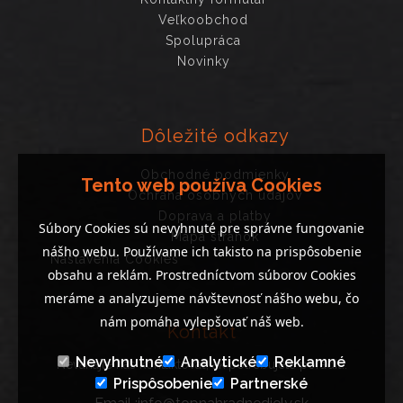
Veľkoobchod
Spolupráca
Novinky
Dôležité odkazy
Obchodné podmienky
Tento web používa Cookies
Ochrana osobných údajov
Doprava a platby
Súbory Cookies sú nevyhnuté pre správne fungovanie
Mapa stránok
nášho webu. Používame ich takisto na prispôsobenie
Nastavenia Cookies
obsahu a reklám. Prostredníctvom súborov Cookies
meráme a analyzujeme návštevnosť nášho webu, čo
nám pomáha vylepšovať náš web.
Kontakt
Nevyhnutné
Analytické
Reklamné
Neváhajte nás kontaktovať, ak potrebujete poradiť..
Prispôsobenie
Partnerské