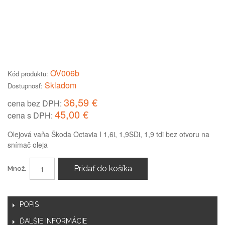
OV006b
Kód produktu:
Skladom
Dostupnosť:
36,59 €
cena bez DPH:
45,00 €
cena s DPH:
Olejová vaňa Škoda Octavia I 1,6i, 1,9SDi, 1,9 tdi bez otvoru na
snímač oleja
Pridať do košíka
Množ.
POPIS
ĎALŠIE INFORMÁCIE