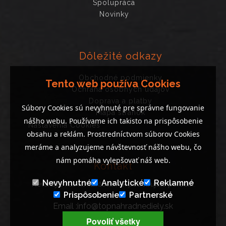
Spolupráca
Novinky
Dôležité odkazy
Obchodné podmienky
Tento web používa Cookies
Ochrana osobných údajov
Doprava a platby
Súbory Cookies sú nevyhnuté pre správne fungovanie
Mapa stránok
nášho webu. Používame ich takisto na prispôsobenie
Nastavenia Cookies
obsahu a reklám. Prostredníctvom súborov Cookies
meráme a analyzujeme návštevnosť nášho webu, čo
nám pomáha vylepšovať náš web.
Kontakt
Nevyhnutné
Analytické
Reklamné
Neváhajte nás kontaktovať, ak potrebujete poradiť..
Prispôsobenie
Partnerské
Email :info@topnahradnediely.sk
Tel : +421 919 278 288
Povoliť všetky