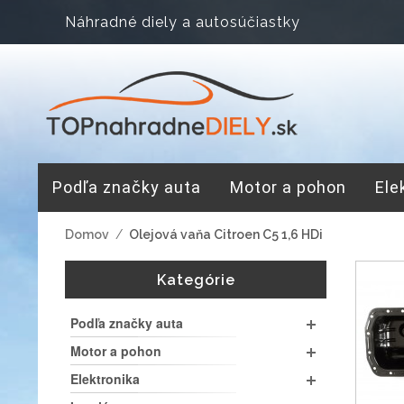
Náhradné diely a autosúčiastky
Podľa značky auta
Motor a pohon
Ele
Domov
/
Olejová vaňa Citroen C5 1,6 HDi
Kategórie
Podľa značky auta
Motor a pohon
Elektronika