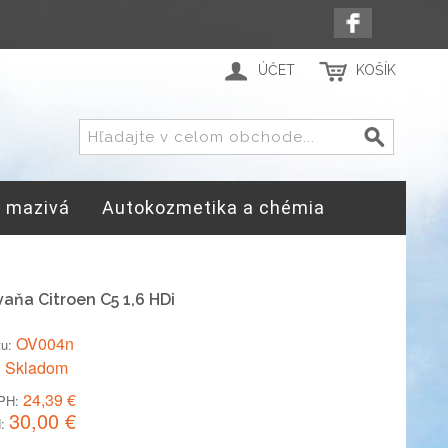
ÚČET
KOŠÍK
a mazivá
Autokozmetika a chémia
vaňa Citroen C5 1,6 HDi
OV004n
tu:
Skladom
:
24,39 €
PH:
30,00 €
: