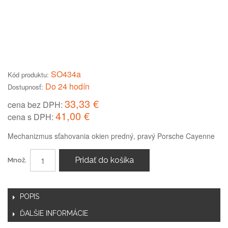
SO434a
Kód produktu:
Do 24 hodín
Dostupnosť:
33,33 €
cena bez DPH:
41,00 €
cena s DPH:
Mechanizmus sťahovania okien predný, pravý Porsche Cayenne
Pridať do košíka
Množ.
POPIS
ĎALŠIE INFORMÁCIE