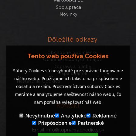
Veľkoobchod
Spolupráca
Novinky
Dôležité odkazy
Obchodné podmienky
Tento web používa Cookies
Ochrana osobných údajov
Doprava a platby
Súbory Cookies sú nevyhnuté pre správne fungovanie
Mapa stránok
nášho webu. Používame ich takisto na prispôsobenie
Nastavenia Cookies
obsahu a reklám. Prostredníctvom súborov Cookies
meráme a analyzujeme návštevnosť nášho webu, čo
nám pomáha vylepšovať náš web.
Kontakt
Nevyhnutné
Analytické
Reklamné
Neváhajte nás kontaktovať, ak potrebujete poradiť..
Prispôsobenie
Partnerské
Email :info@topnahradnediely.sk