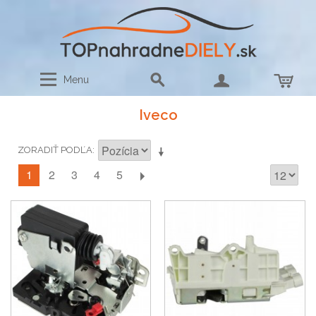
Menu
Iveco
ZORADIŤ PODĽA
1
2
3
4
5