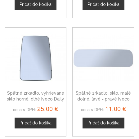
Pridať do košíka
Pridať do košíka
Spätné zrkadlo, vyhrievané
Spätné zrkadlo, sklo, malé
sklo horné, dlhé Iveco Daily
dolné, ľavé = pravé Iveco
III
Daily III
25,00 €
11,00 €
cena s DPH:
cena s DPH:
Pridať do košíka
Pridať do košíka