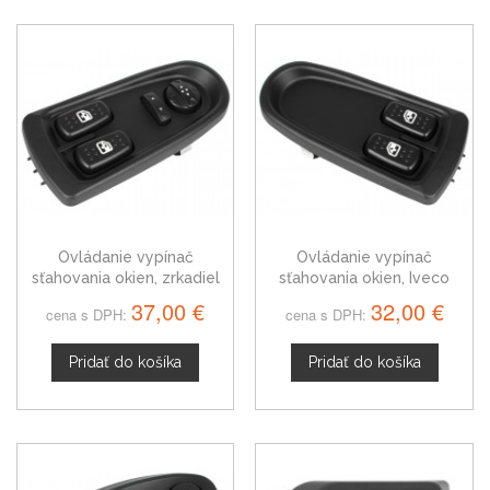
Ovládanie vypínač
Ovládanie vypínač
sťahovania okien, zrkadiel
sťahovania okien, Iveco
Iveco Daily IV 5802063091
Daily IV
37,00 €
32,00 €
cena s DPH:
cena s DPH:
Pridať do košíka
Pridať do košíka