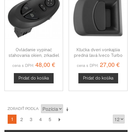
Ovládanie vypínač
Kľučka dverí vonkajšia
sťahovania okien, zrkadiel
predná ľavá Iveco Turbo
Iveco Daily III
Daily Unijet
48,00 €
27,00 €
cena s DPH:
cena s DPH:
Pridať do košíka
Pridať do košíka
ZORADIŤ PODĽA
1
2
3
4
5