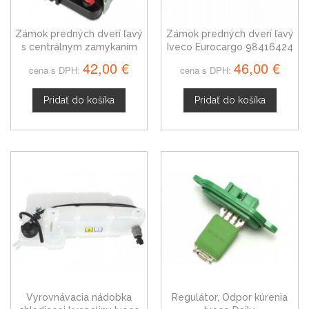
Zámok predných dverí ľavý
Zámok predných dverí ľavý
s centrálnym zamykaním
Iveco Eurocargo 98416424
Iveco Daily IV
42,00 €
46,00 €
cena s DPH:
cena s DPH:
Pridať do košíka
Pridať do košíka
Vyrovnávacia nádobka
Regulátor, Odpor kúrenia